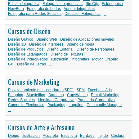
Edición fotográfica
Fotografía de productos
Sin City
Estenopeica
NewBorn
Fotografía de bodas
Vender fotografías
Fotografía para Redes Sociales
Dirección Fotográfica
...
Cursos de Diseño
Diseño Gráfico
Diseño Web
Diseño de Aplicaciones móviles
Diseño 3D
Diseño de Interiores
Diseño de Moda
Diseño de Productos
Diseño Editorial
Diseño de Personajes
Diseño de Estampados
Diseño de Texturas
Diseño de Videojuegos
Ilustración
Infografías
Motion Graphic
GIF
Diseño de Letras
...
Cursos de Marketing
Posicionamiento en buscadores (SEO)
SEM
Facebook Ads
Blogging
Storytelling
Branding
CopyWriting
E-mail Marketing
Redes Sociales
Identidad Corporativa
Papelería Corporativa
Comercio Electrónico
Packaging
Logotipo
Community Manager
...
Cursos de Arte y Artesanía
Dibujo
Ilustración
Acuarela
Escultura
Bordado
Tejido
Costura