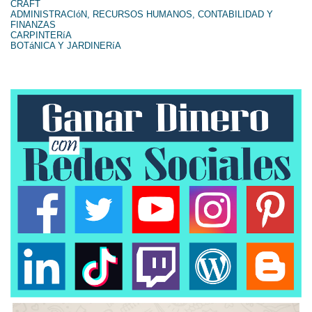
CRAFT
ADMINISTRACIóN, RECURSOS HUMANOS, CONTABILIDAD Y
FINANZAS
CARPINTERíA
BOTáNICA Y JARDINERíA