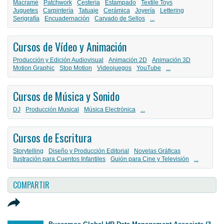
Macramé
Patchwork
Cestería
Estampado
Textile Toys
Juguetes
Carpintería
Tatuaje
Cerámica
Joyería
Lettering
Serigrafía
Encuadernación
Carvado de Sellos
...
Cursos de Vídeo y Animación
Producción y Edición Audiovisual
Animación 2D
Animación 3D
Motion Graphic
Stop Motion
Videojuegos
YouTube
...
Cursos de Música y Sonido
DJ
Producción Musical
Música Electrónica
...
Cursos de Escritura
Storytelling
Diseño y Producción Editorial
Novelas Gráficas
Ilustración para Cuentos Infantiles
Guión para Cine y Televisión
...
COMPARTIR