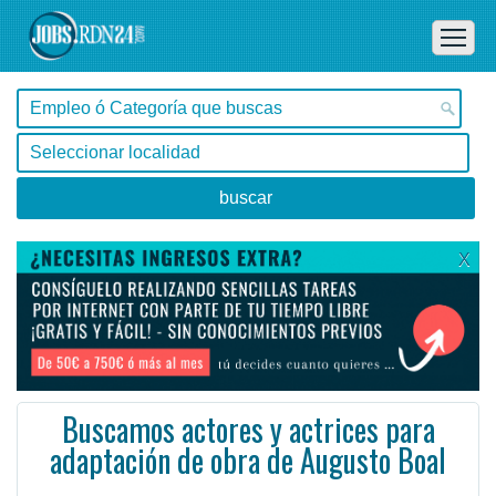
X
Buscamos actores y actrices para
adaptación de obra de Augusto Boal
Buenos Aires, Buenos Aires -
Ofertas de empleo de Construcción y Reformas en Buenos Aires, Buenos Aires - Argentina
Convocamos actuantes para integrar el elenco de Torquemada, adaptación de Diego Ernesto Rodríguez s ...
#Empleo #EmpleoArgentina #Argentina #EmpleoBuenosAires #BuenosAires #Job #JobArgentina #Argentina