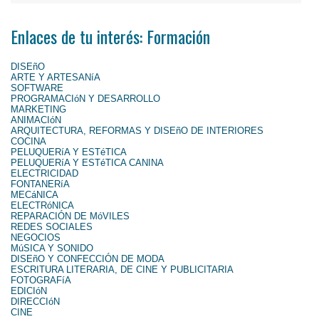
Enlaces de tu interés: Formación
DISEñO
ARTE Y ARTESANíA
SOFTWARE
PROGRAMACIóN Y DESARROLLO
MARKETING
ANIMACIóN
ARQUITECTURA, REFORMAS Y DISEñO DE INTERIORES
COCINA
PELUQUERíA Y ESTéTICA
PELUQUERíA Y ESTéTICA CANINA
ELECTRICIDAD
FONTANERíA
MECáNICA
ELECTRóNICA
REPARACIÓN DE MóVILES
REDES SOCIALES
NEGOCIOS
MúSICA Y SONIDO
DISEñO Y CONFECCIÓN DE MODA
ESCRITURA LITERARIA, DE CINE Y PUBLICITARIA
FOTOGRAFíA
EDICIóN
DIRECCIóN
CINE