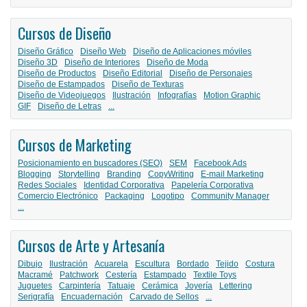
Cursos de Diseño
Diseño Gráfico
Diseño Web
Diseño de Aplicaciones móviles
Diseño 3D
Diseño de Interiores
Diseño de Moda
Diseño de Productos
Diseño Editorial
Diseño de Personajes
Diseño de Estampados
Diseño de Texturas
Diseño de Videojuegos
Ilustración
Infografías
Motion Graphic
GIF
Diseño de Letras
...
Cursos de Marketing
Posicionamiento en buscadores (SEO)
SEM
Facebook Ads
Blogging
Storytelling
Branding
CopyWriting
E-mail Marketing
Redes Sociales
Identidad Corporativa
Papelería Corporativa
Comercio Electrónico
Packaging
Logotipo
Community Manager
...
Cursos de Arte y Artesanía
Dibujo
Ilustración
Acuarela
Escultura
Bordado
Tejido
Costura
Macramé
Patchwork
Cestería
Estampado
Textile Toys
Juguetes
Carpintería
Tatuaje
Cerámica
Joyería
Lettering
Serigrafía
Encuadernación
Carvado de Sellos
...