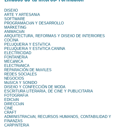
DISEñO
ARTE Y ARTESANíA
SOFTWARE
PROGRAMACIóN Y DESARROLLO
MARKETING
ANIMACIóN
ARQUITECTURA, REFORMAS Y DISEñO DE INTERIORES
COCINA
PELUQUERíA Y ESTéTICA
PELUQUERíA Y ESTéTICA CANINA
ELECTRICIDAD
FONTANERíA
MECáNICA
ELECTRóNICA
REPARACIÓN DE MóVILES
REDES SOCIALES
NEGOCIOS
MúSICA Y SONIDO
DISEñO Y CONFECCIÓN DE MODA
ESCRITURA LITERARIA, DE CINE Y PUBLICITARIA
FOTOGRAFíA
EDICIóN
DIRECCIóN
CINE
CRAFT
ADMINISTRACIóN, RECURSOS HUMANOS, CONTABILIDAD Y
FINANZAS
CARPINTERíA