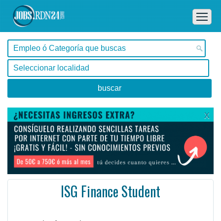
X
ISG Finance Student
Buenos Aires, Capital Federal -
Ofertas de empleo en Capital Federal, Buenos Aires - Argentina
General Information Req # WD00020290 Career area: Administrative Country/Region: Argentina State: C ...
#Empleo #EmpleoArgentina #Argentina #EmpleoBuenosAires #BuenosAires #Job #JobArgentina #Argentina