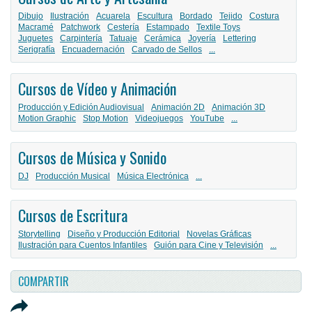
Dibujo
Ilustración
Acuarela
Escultura
Bordado
Tejido
Costura
Macramé
Patchwork
Cestería
Estampado
Textile Toys
Juguetes
Carpintería
Tatuaje
Cerámica
Joyería
Lettering
Serigrafía
Encuadernación
Carvado de Sellos
...
Cursos de Vídeo y Animación
Producción y Edición Audiovisual
Animación 2D
Animación 3D
Motion Graphic
Stop Motion
Videojuegos
YouTube
...
Cursos de Música y Sonido
DJ
Producción Musical
Música Electrónica
...
Cursos de Escritura
Storytelling
Diseño y Producción Editorial
Novelas Gráficas
Ilustración para Cuentos Infantiles
Guión para Cine y Televisión
...
COMPARTIR