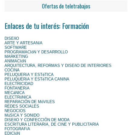
Ofertas de teletrabajos
Enlaces de tu interés: Formación
DISEñO
ARTE Y ARTESANíA
SOFTWARE
PROGRAMACIóN Y DESARROLLO
MARKETING
ANIMACIóN
ARQUITECTURA, REFORMAS Y DISEñO DE INTERIORES
COCINA
PELUQUERíA Y ESTéTICA
PELUQUERíA Y ESTéTICA CANINA
ELECTRICIDAD
FONTANERíA
MECáNICA
ELECTRóNICA
REPARACIÓN DE MóVILES
REDES SOCIALES
NEGOCIOS
MúSICA Y SONIDO
DISEñO Y CONFECCIÓN DE MODA
ESCRITURA LITERARIA, DE CINE Y PUBLICITARIA
FOTOGRAFíA
EDICIóN