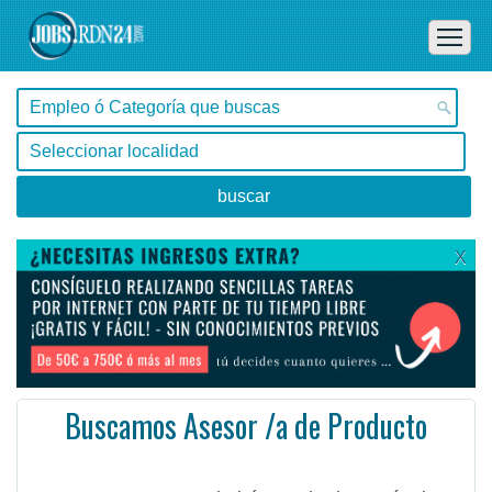
X
Buscamos Asesor /a de Producto
Buenos Aires, San Fernando -
Ofertas de empleo de Administración en San Fernando, Buenos Aires - Argentina
Nos encontramos en la búsqueda de un técnico con experiencia en Asesor /amiento técnico en producto ...
#Empleo #EmpleoArgentina #Argentina #EmpleoBuenosAires #BuenosAires #Job #JobArgentina #Argentina