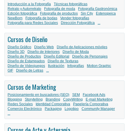
Introducción a la Fotografía
Técnicas fotográficas
Retrato y Autorretrato
Fotografía de moda
Fotografía Gastronómica
Edición fotográfica
Fotografía de productos
Sin City
Estenopeica
NewBorn
Fotografía de bodas
Vender fotografías
Fotografía para Redes Sociales
Dirección Fotográfica
...
Cursos de Diseño
Diseño Gráfico
Diseño Web
Diseño de Aplicaciones móviles
Diseño 3D
Diseño de Interiores
Diseño de Moda
Diseño de Productos
Diseño Editorial
Diseño de Personajes
Diseño de Estampados
Diseño de Texturas
Diseño de Videojuegos
Ilustración
Infografías
Motion Graphic
GIF
Diseño de Letras
...
Cursos de Marketing
Posicionamiento en buscadores (SEO)
SEM
Facebook Ads
Blogging
Storytelling
Branding
CopyWriting
E-mail Marketing
Redes Sociales
Identidad Corporativa
Papelería Corporativa
Comercio Electrónico
Packaging
Logotipo
Community Manager
...
Cursos de Arte y Artesanía