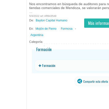
Nos encontramos en búsqueda de auditores para rea
tiendas comerciales de Mendoza, se valorarán pers
...
5/3/2022 ref: AR943549
De:
Bayton Capital Humano
- todos
ID
Empleos en Bayton
Más informac
Capital Humano
-
En:
Mojón de Fierro
Formosa
Argentina
Categoría:
Formación
✚ Formación
Compartir esta oferta