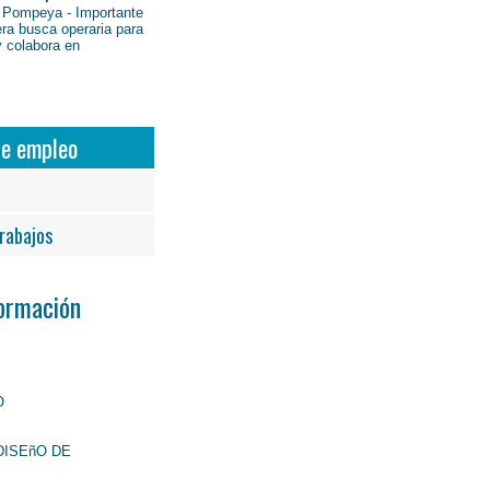
 Pompeya - Importante
ra busca operaria para
y colabora en
de empleo
rabajos
Formación
O
DISEñO DE