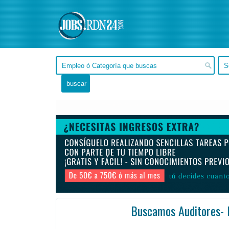
Buscamos Auditores-
Formosa, Mojón de Fierro -
Ofertas de empleo en Mojón de Fierro, Formosa - Argentina
#Empleo #EmpleoArgentina #A
Nos encontramos en búsqueda de auditores para realizar acción en diferentes tiendas comerciales de ...