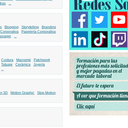
tras
...
s
Blogging
Storytelling
Branding
 Corporativa
Papelería Corporativa
anager
...
Costura
Macramé
Patchwork
Tatuaje
Cerámica
Joyería
...
ón 3D
Motion Graphic
Stop Motion