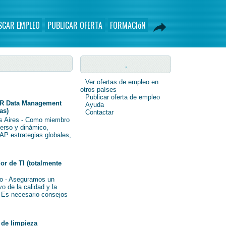
SCAR EMPLEO
PUBLICAR OFERTA
FORMACIóN
.
Ver ofertas de empleo en
otros países
Publicar oferta de empleo
R Data Management
Ayuda
as)
Contactar
s Aires - Como miembro
verso y dinámico,
AP estrategias globales,
r de TI (totalmente
o - Aseguramos un
o de la calidad y la
i Es necesario consejos
de limpieza