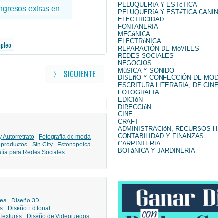
PELUQUERíA Y ESTéTICA
PELUQUERíA Y ESTéTICA CANI
ELECTRICIDAD
FONTANERíA
MECáNICA
ELECTRóNICA
mpleo
REPARACIÓN DE MóVILES
REDES SOCIALES
NEGOCIOS
MúSICA Y SONIDO
〉 SIGUIENTE
DISEñO Y CONFECCIÓN DE MO
ESCRITURA LITERARIA, DE CINE
FOTOGRAFíA
EDICIóN
DIRECCIóN
CINE
CRAFT
ADMINISTRACIóN, RECURSOS 
CONTABILIDAD Y FINANZAS
y Autorretrato
Fotografía de moda
CARPINTERíA
 productos
Sin City
Estenopeica
BOTáNICA Y JARDINERíA
afía para Redes Sociales
les
Diseño 3D
s
Diseño Editorial
Texturas
Diseño de Videojuegos