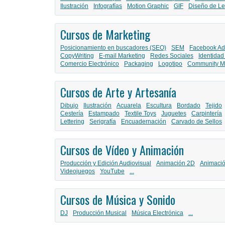
Ilustración
Infografías
Motion Graphic
GIF
Diseño de Le
Cursos de Marketing
Posicionamiento en buscadores (SEO)
SEM
Facebook Ad
CopyWriting
E-mail Marketing
Redes Sociales
Identidad
Comercio Electrónico
Packaging
Logotipo
Community M
Cursos de Arte y Artesanía
Dibujo
Ilustración
Acuarela
Escultura
Bordado
Tejido
Cestería
Estampado
Textile Toys
Juguetes
Carpintería
Lettering
Serigrafía
Encuadernación
Carvado de Sellos
Cursos de Vídeo y Animación
Producción y Edición Audiovisual
Animación 2D
Animaci
Videojuegos
YouTube
...
Cursos de Música y Sonido
DJ
Producción Musical
Música Electrónica
...