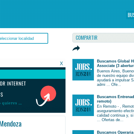
BU
COMPARTIR
Buscamos Global H
X
Associate (3 abertur
Buenos Aires, Bueno
de nuestro equipo di
ayudará a impulsar S
admi ... Ofe...
Buscamos Entrenado
remoto)
En Remoto - , Remot
aseguramiento efectiv
calidad continua y, s
... Ofertas de...
 Mendoza
rgentina #EmpleoFormosa #Formosa #Job #JobArgentina #Argentina
Buscamos Operaria 