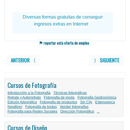
⚑
reportar esta oferta de empleo
ANTERIOR 〈
〉 SIGUIENTE
Cursos de Fotografía
Introducción a la Fotografía
Técnicas fotográficas
Retrato y Autorretrato
Fotografía de moda
Fotografía Gastronómica
Edición fotográfica
Fotografía de productos
Sin City
Estenopeica
NewBorn
Fotografía de bodas
Vender fotografías
Fotografía para Redes Sociales
Dirección Fotográfica
...
Cursos de Diseño