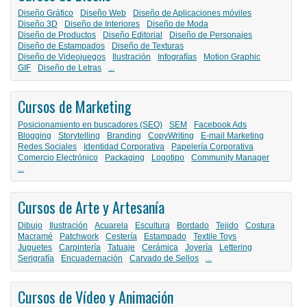
Diseño Gráfico
Diseño Web
Diseño de Aplicaciones móviles
Diseño 3D
Diseño de Interiores
Diseño de Moda
Diseño de Productos
Diseño Editorial
Diseño de Personajes
Diseño de Estampados
Diseño de Texturas
Diseño de Videojuegos
Ilustración
Infografías
Motion Graphic
GIF
Diseño de Letras
...
Cursos de Marketing
Posicionamiento en buscadores (SEO)
SEM
Facebook Ads
Blogging
Storytelling
Branding
CopyWriting
E-mail Marketing
Redes Sociales
Identidad Corporativa
Papelería Corporativa
Comercio Electrónico
Packaging
Logotipo
Community Manager
...
Cursos de Arte y Artesanía
Dibujo
Ilustración
Acuarela
Escultura
Bordado
Tejido
Costura
Macramé
Patchwork
Cestería
Estampado
Textile Toys
Juguetes
Carpintería
Tatuaje
Cerámica
Joyería
Lettering
Serigrafía
Encuadernación
Carvado de Sellos
...
Cursos de Vídeo y Animación