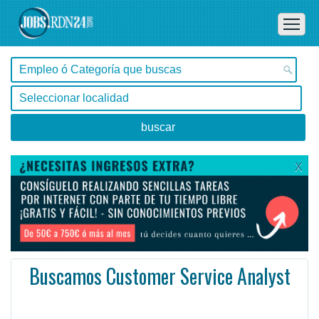
X
Buscamos Customer Service Analyst
Buenos Aires, Villa Adelina -
Ofertas de empleo de Marketing - Tecnología en Villa Adelina, Buenos Aires - Argentina
Estudiante universitario finalizado o próximo a recibirse de carreras de Administración u afines.
#Empleo #EmpleoArgentina #Argentina #EmpleoBuenosAires #BuenosAires #Job #JobArgentina #Argentina