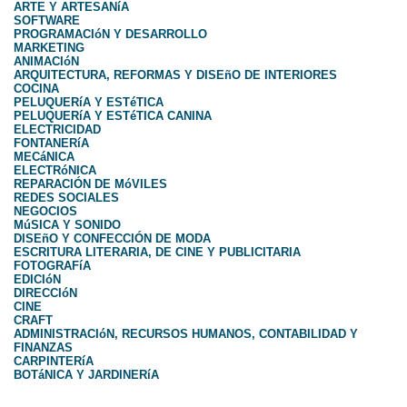
ARTE Y ARTESANíA
SOFTWARE
PROGRAMACIóN Y DESARROLLO
MARKETING
ANIMACIóN
ARQUITECTURA, REFORMAS Y DISEñO DE INTERIORES
COCINA
PELUQUERíA Y ESTéTICA
PELUQUERíA Y ESTéTICA CANINA
ELECTRICIDAD
FONTANERíA
MECáNICA
ELECTRóNICA
REPARACIÓN DE MóVILES
REDES SOCIALES
NEGOCIOS
MúSICA Y SONIDO
DISEñO Y CONFECCIÓN DE MODA
ESCRITURA LITERARIA, DE CINE Y PUBLICITARIA
FOTOGRAFíA
EDICIóN
DIRECCIóN
CINE
CRAFT
ADMINISTRACIóN, RECURSOS HUMANOS, CONTABILIDAD Y
FINANZAS
CARPINTERíA
BOTáNICA Y JARDINERíA