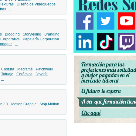
Texturas
Diseño de Videojuegos
tras
...
s
Blogging
Storytelling
Branding
 Corporativa
Papelería Corporativa
anager
...
Costura
Macramé
Patchwork
Tatuaje
Cerámica
Joyería
...
ón 3D
Motion Graphic
Stop Motion