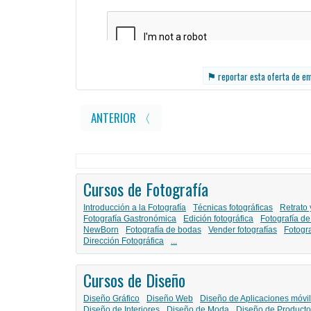
⚑
reportar esta oferta de e
ANTERIOR 〈
Cursos de Fotografía
Introducción a la Fotografía
Técnicas fotográficas
Retrato 
Fotografía Gastronómica
Edición fotográfica
Fotografía de
NewBorn
Fotografía de bodas
Vender fotografías
Fotogr
Dirección Fotográfica
...
Cursos de Diseño
Diseño Gráfico
Diseño Web
Diseño de Aplicaciones móvi
Diseño de Interiores
Diseño de Moda
Diseño de Producto