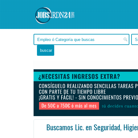
Buscamos Lic. en Seguridad, Higi
San Luis, San Luis -
Ofertas de empleo de Seguridad en San Luis, San Luis - Argentina
#Empleo #EmpleoArge
La mismas implican la detección temprana de situaciones riesgosas para la salud o el medio ambiente ...