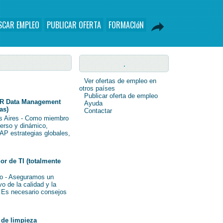
SCAR EMPLEO
PUBLICAR OFERTA
FORMACIóN
.
Ver ofertas de empleo en
otros países
Publicar oferta de empleo
R Data Management
Ayuda
as)
Contactar
s Aires - Como miembro
verso y dinámico,
AP estrategias globales,
r de TI (totalmente
o - Aseguramos un
o de la calidad y la
i Es necesario consejos
de limpieza