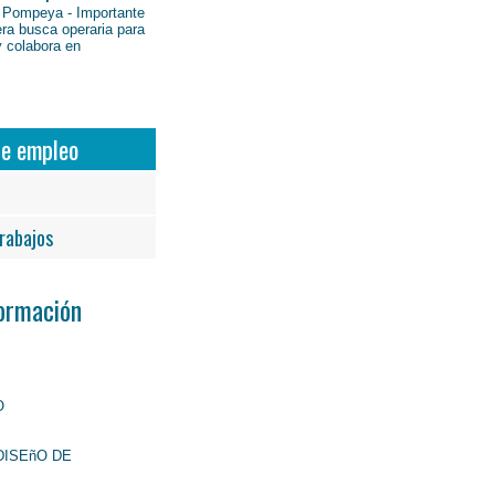
 Pompeya - Importante
ra busca operaria para
y colabora en
de empleo
rabajos
Formación
O
DISEñO DE