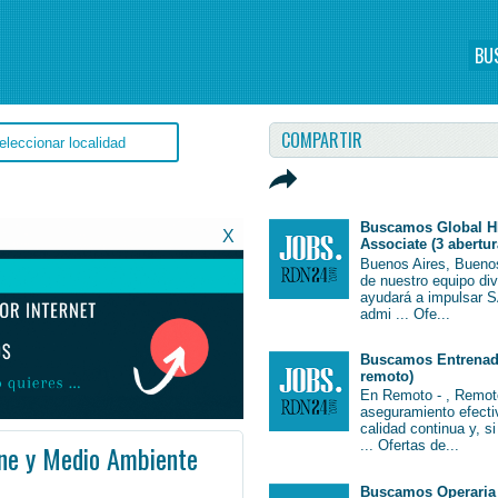
BU
COMPARTIR
Buscamos Global H
X
Associate (3 abertur
Buenos Aires, Bueno
de nuestro equipo di
ayudará a impulsar S
admi ... Ofe...
Buscamos Entrenado
remoto)
En Remoto - , Remot
aseguramiento efectiv
calidad continua y, s
... Ofertas de...
ene y Medio Ambiente
ntina #Argentina #EmpleoSanLuis #SanLuis #Job #JobArgentina #Argentina
Buscamos Operaria 