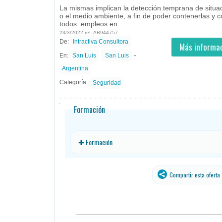
La mismas implican la detección temprana de situac
o el medio ambiente, a fin de poder contenerlas y c
todos: empleos en ...
23/3/2022 ref: AR944757
De:
Intractiva Consultora
- todos
ID
Empleos en Intractiva Consultora
Más informac
-
En:
San Luis
San Luis
Argentina
Categoría:
Seguridad
Formación
✚ Formación
Compartir esta oferta