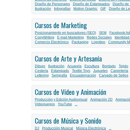
Diseño de Personajes
Diseño de Estampados
Diseño de 
Ilustración
Infografías
Motion Graphic
GIF
Diseño de Le
Cursos de Marketing
Posicionamiento en buscadores (SEO)
SEM
Facebook Ad
CopyWriting
E-mail Marketing
Redes Sociales
Identidad
Comercio Electrónico
Packaging
Logotipo
Community M
Cursos de Arte y Artesanía
Dibujo
Ilustración
Acuarela
Escultura
Bordado
Tejido
Cestería
Estampado
Textile Toys
Juguetes
Carpintería
Lettering
Serigrafía
Encuadernación
Carvado de Sellos
Cursos de Vídeo y Animación
Producción y Edición Audiovisual
Animación 2D
Animaci
Videojuegos
YouTube
...
Cursos de Música y Sonido
DJ
Producción Musical
Música Electrónica
...