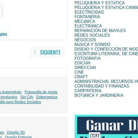
PELUQUERíA Y ESTéTICA
PELUQUERíA Y ESTéTICA CANI
ELECTRICIDAD
FONTANERíA
MECáNICA
ELECTRóNICA
REPARACIÓN DE MóVILES
mpleo
REDES SOCIALES
NEGOCIOS
MúSICA Y SONIDO
DISEñO Y CONFECCIÓN DE MO
〉 SIGUIENTE
ESCRITURA LITERARIA, DE CINE
FOTOGRAFíA
EDICIóN
DIRECCIóN
CINE
CRAFT
ADMINISTRACIóN, RECURSOS 
CONTABILIDAD Y FINANZAS
CARPINTERíA
y Autorretrato
Fotografía de moda
BOTáNICA Y JARDINERíA
 productos
Sin City
Estenopeica
afía para Redes Sociales
les
Diseño 3D
s
Diseño Editorial