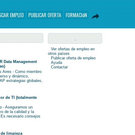
SCAR EMPLEO
PUBLICAR OFERTA
FORMACIóN
.
Ver ofertas de empleo en
otros países
Publicar oferta de empleo
R Data Management
Ayuda
as)
Contactar
s Aires - Como miembro
verso y dinámico,
AP estrategias globales,
r de TI (totalmente
o - Aseguramos un
o de la calidad y la
i Es necesario consejos
de limpieza