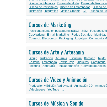
Diseño de Interiores
Diseño de Moda
Diseño de Producto
Diseño de Personajes
Diseño de Estampados
Diseño de 
Ilustración
Infografías
Motion Graphic
GIF
Diseño de Le
Cursos de Marketing
Posicionamiento en buscadores (SEO)
SEM
Facebook Ad
CopyWriting
E-mail Marketing
Redes Sociales
Identidad
Comercio Electrónico
Packaging
Logotipo
Community M
Cursos de Arte y Artesanía
Dibujo
Ilustración
Acuarela
Escultura
Bordado
Tejido
Cestería
Estampado
Textile Toys
Juguetes
Carpintería
Lettering
Serigrafía
Encuadernación
Carvado de Sellos
Cursos de Vídeo y Animación
Producción y Edición Audiovisual
Animación 2D
Animaci
Videojuegos
YouTube
...
Cursos de Música y Sonido