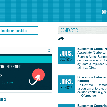
BU
COMPARTIR
Buscamos Global H
X
Associate (3 abertur
Buenos Aires, Bueno
de nuestro equipo di
ayudará a impulsar S
admi ... Ofe...
Buscamos Entrenado
remoto)
En Remoto - , Remot
aseguramiento efectiv
calidad continua y, s
... Ofertas de...
ura
#Empleo #EmpleoArgentina #Argentina #EmpleoBuenosAires #BuenosAires #Job #JobArgentina #Argentina
Buscamos Operaria 