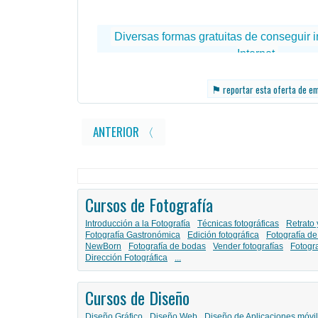
⚑
reportar esta oferta de e
ANTERIOR 〈
Cursos de Fotografía
Introducción a la Fotografía
Técnicas fotográficas
Retrato 
Fotografía Gastronómica
Edición fotográfica
Fotografía de
NewBorn
Fotografía de bodas
Vender fotografías
Fotogr
Dirección Fotográfica
...
Cursos de Diseño
Diseño Gráfico
Diseño Web
Diseño de Aplicaciones móvi