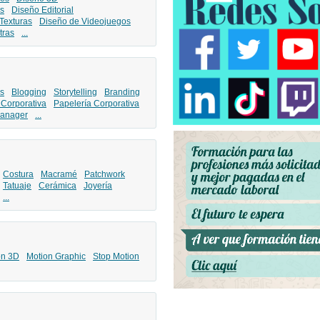
s
Diseño Editorial
Texturas
Diseño de Videojuegos
tras
...
s
Blogging
Storytelling
Branding
 Corporativa
Papelería Corporativa
anager
...
Costura
Macramé
Patchwork
Tatuaje
Cerámica
Joyería
...
ón 3D
Motion Graphic
Stop Motion