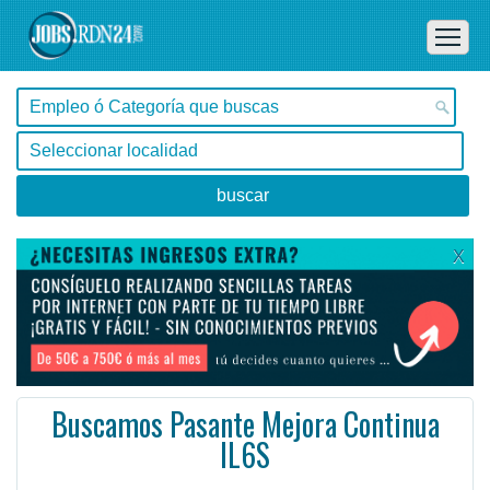
X
Buscamos Pasante Mejora Continua
IL6S
San Luis, Villa Mercedes -
Ofertas de empleo en Villa Mercedes, San Luis - Argentina
Con dominio del idioma ingles (escrito y oral intermedio), manejo fluido de herramientas informátic ...
#Empleo #EmpleoArgentina #Argentina #EmpleoSanLuis #SanLuis #Job #JobArgentina #Argentina