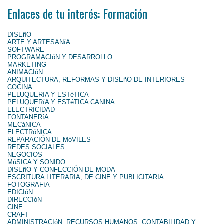
Enlaces de tu interés: Formación
DISEñO
ARTE Y ARTESANíA
SOFTWARE
PROGRAMACIóN Y DESARROLLO
MARKETING
ANIMACIóN
ARQUITECTURA, REFORMAS Y DISEñO DE INTERIORES
COCINA
PELUQUERíA Y ESTéTICA
PELUQUERíA Y ESTéTICA CANINA
ELECTRICIDAD
FONTANERíA
MECáNICA
ELECTRóNICA
REPARACIÓN DE MóVILES
REDES SOCIALES
NEGOCIOS
MúSICA Y SONIDO
DISEñO Y CONFECCIÓN DE MODA
ESCRITURA LITERARIA, DE CINE Y PUBLICITARIA
FOTOGRAFíA
EDICIóN
DIRECCIóN
CINE
CRAFT
ADMINISTRACIóN, RECURSOS HUMANOS, CONTABILIDAD Y