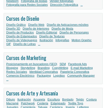
NewBorn
Fotografía de bodas
Vender fotografías
Fotografía para Redes Sociales
Dirección Fotográfica
...
Cursos de Diseño
Diseño Gráfico
Diseño Web
Diseño de Aplicaciones móviles
Diseño 3D
Diseño de Interiores
Diseño de Moda
Diseño de Productos
Diseño Editorial
Diseño de Personajes
Diseño de Estampados
Diseño de Texturas
Diseño de Videojuegos
Ilustración
Infografías
Motion Graphic
GIF
Diseño de Letras
...
Cursos de Marketing
Posicionamiento en buscadores (SEO)
SEM
Facebook Ads
Blogging
Storytelling
Branding
CopyWriting
E-mail Marketing
Redes Sociales
Identidad Corporativa
Papelería Corporativa
Comercio Electrónico
Packaging
Logotipo
Community Manager
...
Cursos de Arte y Artesanía
Dibujo
Ilustración
Acuarela
Escultura
Bordado
Tejido
Costura
Macramé
Patchwork
Cestería
Estampado
Textile Toys
Juguetes
Carpintería
Tatuaje
Cerámica
Joyería
Lettering