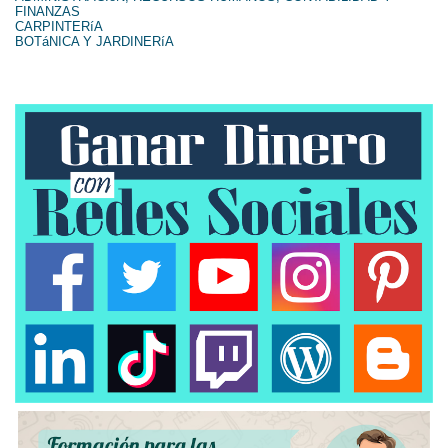
FINANZAS
CARPINTERíA
BOTáNICA Y JARDINERíA