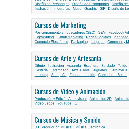
Diseño de Personajes
Diseño de Estampados
Diseño de 
Ilustración
Infografías
Motion Graphic
GIF
Diseño de Le
Cursos de Marketing
Posicionamiento en buscadores (SEO)
SEM
Facebook Ad
CopyWriting
E-mail Marketing
Redes Sociales
Identidad
Comercio Electrónico
Packaging
Logotipo
Community M
Cursos de Arte y Artesanía
Dibujo
Ilustración
Acuarela
Escultura
Bordado
Tejido
Cestería
Estampado
Textile Toys
Juguetes
Carpintería
Lettering
Serigrafía
Encuadernación
Carvado de Sellos
Cursos de Vídeo y Animación
Producción y Edición Audiovisual
Animación 2D
Animaci
Videojuegos
YouTube
...
Cursos de Música y Sonido
DJ
Producción Musical
Música Electrónica
...