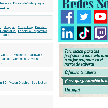
Texturas
Diseño de Videojuegos
tras
...
s
Blogging
Storytelling
Branding
 Corporativa
Papelería Corporativa
anager
...
Costura
Macramé
Patchwork
Tatuaje
Cerámica
Joyería
...
ón 3D
Motion Graphic
Stop Motion