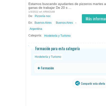
Estamos buscando ayudantes de pizzeros martes a
ganas de trabajar De 20 s ...
1/3/2022 ref: AR943188
De:
Pizzería noc
- todos
ID
Empleos en Pizzería noc
Más informac
-
En:
Buenos Aires
Buenos Aires
Argentina
Categoría:
Hostelería y Turismo
Formación para esta categoría
Hostelería y Turismo
✚ Formación
Compartir esta oferta