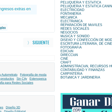
PELUQUERíA Y ESTéTICA
PELUQUERíA Y ESTéTICA CANI
ELECTRICIDAD
FONTANERíA
MECáNICA
ELECTRóNICA
REPARACIÓN DE MóVILES
mpleo
REDES SOCIALES
NEGOCIOS
MúSICA Y SONIDO
DISEñO Y CONFECCIÓN DE MO
〉 SIGUIENTE
ESCRITURA LITERARIA, DE CINE
FOTOGRAFíA
EDICIóN
DIRECCIóN
CINE
CRAFT
ADMINISTRACIóN, RECURSOS 
CONTABILIDAD Y FINANZAS
CARPINTERíA
y Autorretrato
Fotografía de moda
BOTáNICA Y JARDINERíA
 productos
Sin City
Estenopeica
afía para Redes Sociales
les
Diseño 3D
s
Diseño Editorial