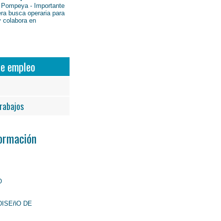
 Pompeya - Importante
ra busca operaria para
y colabora en
de empleo
rabajos
Formación
O
DISEñO DE