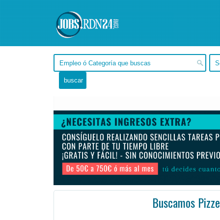
Buscamos Pizze
Buenos Aires, Buenos Aires -
Ofertas de empleo de Hostelería en Buenos Aires, Buenos Aires - Argentina
#Empleo
Estamos buscando ayudantes de pizzeros martes a domingo de 16 a 24 hs Con ganas de trabajar De 20 s ...