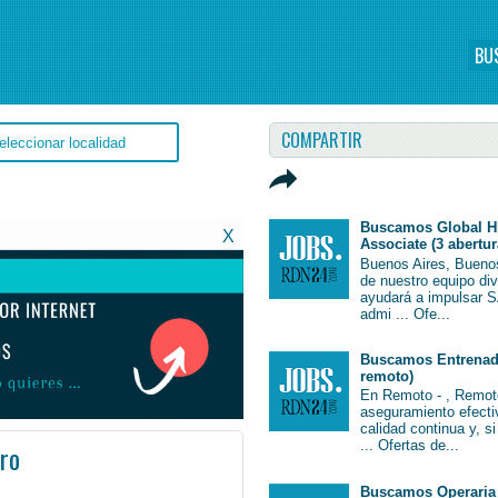
BU
COMPARTIR
Buscamos Global H
X
Associate (3 abertur
Buenos Aires, Bueno
de nuestro equipo di
ayudará a impulsar S
admi ... Ofe...
Buscamos Entrenado
remoto)
En Remoto - , Remot
aseguramiento efectiv
calidad continua y, s
... Ofertas de...
ro
 #EmpleoArgentina #Argentina #EmpleoBuenosAires #BuenosAires #Job #JobArgentina #Argentina
Buscamos Operaria 