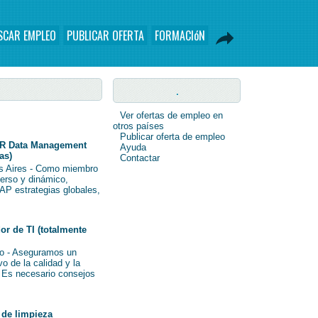
SCAR EMPLEO
PUBLICAR OFERTA
FORMACIóN
.
Ver ofertas de empleo en
otros países
Publicar oferta de empleo
R Data Management
Ayuda
as)
Contactar
s Aires - Como miembro
verso y dinámico,
AP estrategias globales,
r de TI (totalmente
o - Aseguramos un
o de la calidad y la
i Es necesario consejos
de limpieza