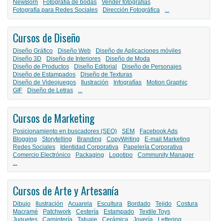
NewBorn
Fotografía de bodas
Vender fotografías
Fotografía para Redes Sociales
Dirección Fotográfica
...
Cursos de Diseño
Diseño Gráfico
Diseño Web
Diseño de Aplicaciones móviles
Diseño 3D
Diseño de Interiores
Diseño de Moda
Diseño de Productos
Diseño Editorial
Diseño de Personajes
Diseño de Estampados
Diseño de Texturas
Diseño de Videojuegos
Ilustración
Infografías
Motion Graphic
GIF
Diseño de Letras
...
Cursos de Marketing
Posicionamiento en buscadores (SEO)
SEM
Facebook Ads
Blogging
Storytelling
Branding
CopyWriting
E-mail Marketing
Redes Sociales
Identidad Corporativa
Papelería Corporativa
Comercio Electrónico
Packaging
Logotipo
Community Manager
...
Cursos de Arte y Artesanía
Dibujo
Ilustración
Acuarela
Escultura
Bordado
Tejido
Costura
Macramé
Patchwork
Cestería
Estampado
Textile Toys
Juguetes
Carpintería
Tatuaje
Cerámica
Joyería
Lettering