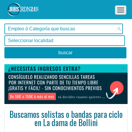
X
Buscamos solistas o bandas para ciclo
en La dama de Bollini
Buenos Aires, Buenos Aires -
Ofertas de empleo en Buenos Aires, Buenos Aires - Argentina
Somos una productora de fechas de músicos en distintos bares de CABA Buscamos músicos (bandas, soli ...
#Empleo #EmpleoArgentina #Argentina #EmpleoBuenosAires #BuenosAires #Job #JobArgentina #Argentina