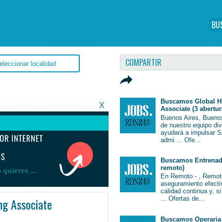
BU
COMPARTIR
Buscamos Global H
X
Associate (3 abertur
Buenos Aires, Bueno
de nuestro equipo di
ayudará a impulsar S
admi ... Ofe...
Buscamos Entrenado
remoto)
En Remoto - , Remot
aseguramiento efectiv
calidad continua y, s
... Ofertas de...
ng Associate
ina #Argentina #EmpleoBuenosAires #BuenosAires #Job #JobArgentina #Argentina
Buscamos Operaria 