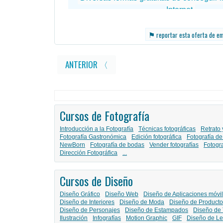
⚑
reportar esta oferta de e
ANTERIOR 〈
Cursos de Fotografía
Introducción a la Fotografía
Técnicas fotográficas
Retrato 
Fotografía Gastronómica
Edición fotográfica
Fotografía de
NewBorn
Fotografía de bodas
Vender fotografías
Fotogr
Dirección Fotográfica
...
Cursos de Diseño
Diseño Gráfico
Diseño Web
Diseño de Aplicaciones móvi
Diseño de Interiores
Diseño de Moda
Diseño de Producto
Diseño de Personajes
Diseño de Estampados
Diseño de 
Ilustración
Infografías
Motion Graphic
GIF
Diseño de Le