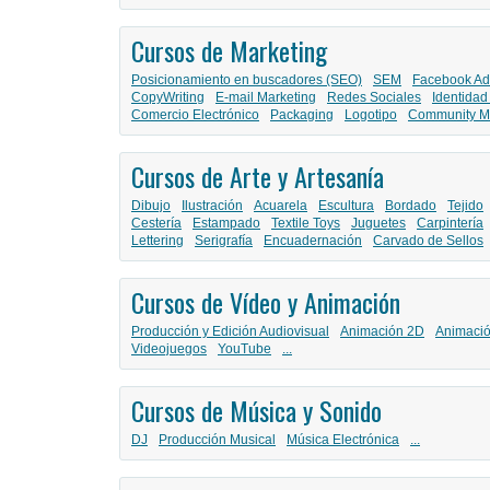
Cursos de Marketing
Posicionamiento en buscadores (SEO)
SEM
Facebook Ad
CopyWriting
E-mail Marketing
Redes Sociales
Identidad
Comercio Electrónico
Packaging
Logotipo
Community M
Cursos de Arte y Artesanía
Dibujo
Ilustración
Acuarela
Escultura
Bordado
Tejido
Cestería
Estampado
Textile Toys
Juguetes
Carpintería
Lettering
Serigrafía
Encuadernación
Carvado de Sellos
Cursos de Vídeo y Animación
Producción y Edición Audiovisual
Animación 2D
Animaci
Videojuegos
YouTube
...
Cursos de Música y Sonido
DJ
Producción Musical
Música Electrónica
...