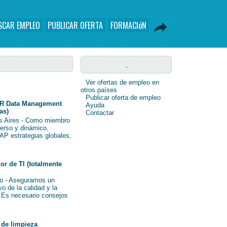
SCAR EMPLEO
PUBLICAR OFERTA
FORMACIóN
.
Ver ofertas de empleo en
otros países
Publicar oferta de empleo
R Data Management
Ayuda
as)
Contactar
s Aires - Como miembro
verso y dinámico,
AP estrategias globales,
r de TI (totalmente
o - Aseguramos un
o de la calidad y la
i Es necesario consejos
de limpieza