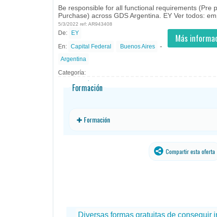
Be responsible for all functional requirements (Pre
Purchase) across GDS Argentina. EY Ver todos: empl
5/3/2022 ref: AR943408
De:
EY
- todos
ID
Empleos en EY
Más informac
-
En:
Capital Federal
Buenos Aires
Argentina
Categoría:
Formación
✚ Formación
Compartir esta oferta