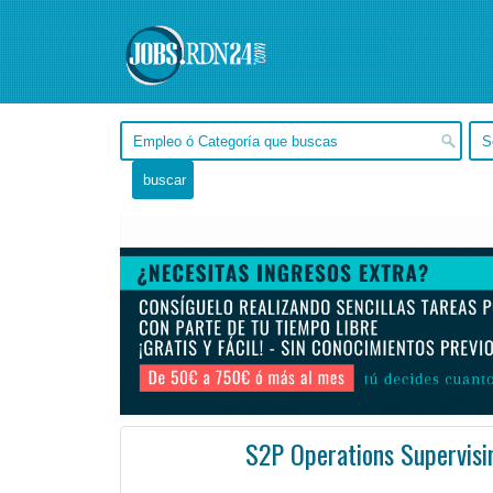
S2P Operations Supervisi
Buenos Aires, Capital Federal -
Ofertas de empleo en Capital Federal, Buenos Aires - Argentina
#Empleo #EmpleoArgent
Be responsible for all functional requirements (Pre purchase, Purchase and Post Purchase) across GD ...