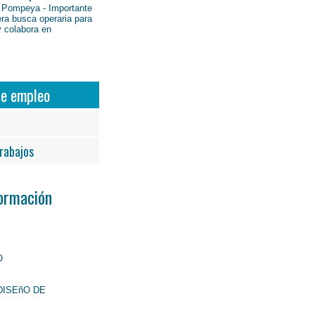
 Pompeya - Importante
ra busca operaria para
y colabora en
de empleo
rabajos
Formación
O
DISEñO DE