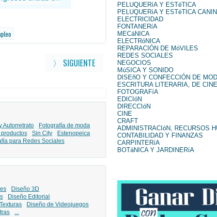
PELUQUERíA Y ESTéTICA
PELUQUERíA Y ESTéTICA CANI
ELECTRICIDAD
FONTANERíA
mpleo
MECáNICA
ELECTRóNICA
REPARACIÓN DE MóVILES
REDES SOCIALES
〉 SIGUIENTE
NEGOCIOS
MúSICA Y SONIDO
DISEñO Y CONFECCIÓN DE MO
ESCRITURA LITERARIA, DE CINE
FOTOGRAFíA
EDICIóN
DIRECCIóN
CINE
CRAFT
y Autorretrato
Fotografía de moda
ADMINISTRACIóN, RECURSOS 
 productos
Sin City
Estenopeica
CONTABILIDAD Y FINANZAS
afía para Redes Sociales
CARPINTERíA
BOTáNICA Y JARDINERíA
les
Diseño 3D
s
Diseño Editorial
Texturas
Diseño de Videojuegos
tras
...