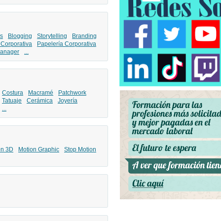
s
Blogging
Storytelling
Branding
 Corporativa
Papelería Corporativa
anager
...
Costura
Macramé
Patchwork
Tatuaje
Cerámica
Joyería
...
ón 3D
Motion Graphic
Stop Motion