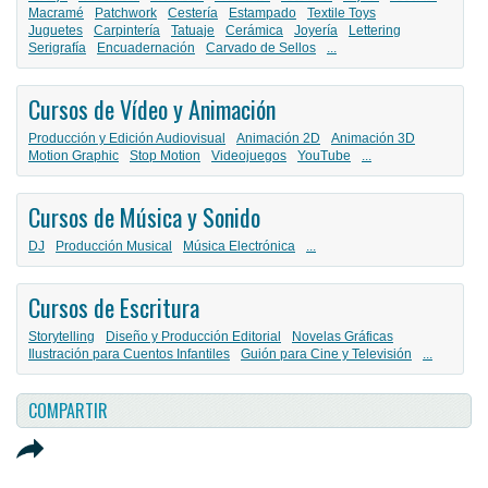
Macramé
Patchwork
Cestería
Estampado
Textile Toys
Juguetes
Carpintería
Tatuaje
Cerámica
Joyería
Lettering
Serigrafía
Encuadernación
Carvado de Sellos
...
Cursos de Vídeo y Animación
Producción y Edición Audiovisual
Animación 2D
Animación 3D
Motion Graphic
Stop Motion
Videojuegos
YouTube
...
Cursos de Música y Sonido
DJ
Producción Musical
Música Electrónica
...
Cursos de Escritura
Storytelling
Diseño y Producción Editorial
Novelas Gráficas
Ilustración para Cuentos Infantiles
Guión para Cine y Televisión
...
COMPARTIR