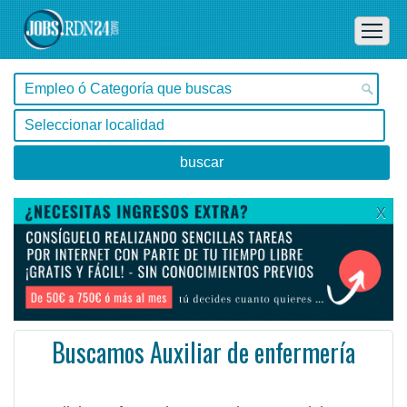
X
Buscamos Auxiliar de enfermería
Buenos Aires, Laferrere -
Ofertas de empleo de Salud en Laferrere, Buenos Aires - Argentina
se solicita enfermeria prestacion para visitas diarias hyc y csv en la zona de laferrere mas info a ...
#Empleo #EmpleoArgentina #Argentina #EmpleoBuenosAires #BuenosAires #Job #JobArgentina #Argentina