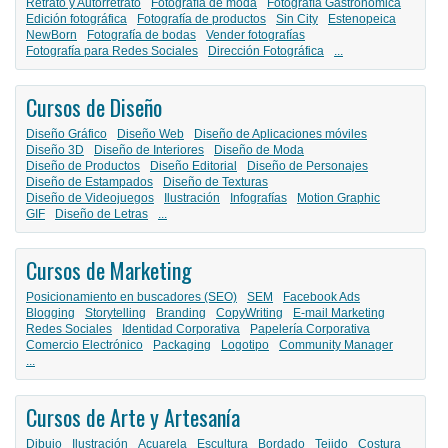
Retrato y Autorretrato
Fotografía de moda
Fotografía Gastronómica
Edición fotográfica
Fotografía de productos
Sin City
Estenopeica
NewBorn
Fotografía de bodas
Vender fotografías
Fotografía para Redes Sociales
Dirección Fotográfica
...
Cursos de Diseño
Diseño Gráfico
Diseño Web
Diseño de Aplicaciones móviles
Diseño 3D
Diseño de Interiores
Diseño de Moda
Diseño de Productos
Diseño Editorial
Diseño de Personajes
Diseño de Estampados
Diseño de Texturas
Diseño de Videojuegos
Ilustración
Infografías
Motion Graphic
GIF
Diseño de Letras
...
Cursos de Marketing
Posicionamiento en buscadores (SEO)
SEM
Facebook Ads
Blogging
Storytelling
Branding
CopyWriting
E-mail Marketing
Redes Sociales
Identidad Corporativa
Papelería Corporativa
Comercio Electrónico
Packaging
Logotipo
Community Manager
...
Cursos de Arte y Artesanía
Dibujo
Ilustración
Acuarela
Escultura
Bordado
Tejido
Costura