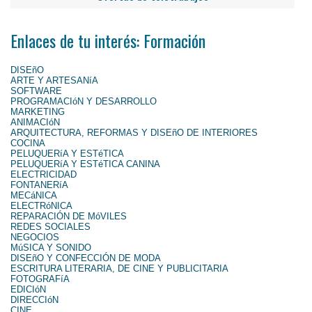
Enlaces de tu interés: Formación
DISEñO
ARTE Y ARTESANíA
SOFTWARE
PROGRAMACIóN Y DESARROLLO
MARKETING
ANIMACIóN
ARQUITECTURA, REFORMAS Y DISEñO DE INTERIORES
COCINA
PELUQUERíA Y ESTéTICA
PELUQUERíA Y ESTéTICA CANINA
ELECTRICIDAD
FONTANERíA
MECáNICA
ELECTRóNICA
REPARACIÓN DE MóVILES
REDES SOCIALES
NEGOCIOS
MúSICA Y SONIDO
DISEñO Y CONFECCIÓN DE MODA
ESCRITURA LITERARIA, DE CINE Y PUBLICITARIA
FOTOGRAFíA
EDICIóN
DIRECCIóN
CINE