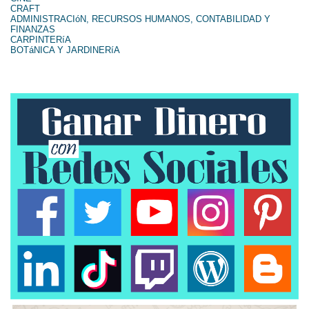
CRAFT
ADMINISTRACIóN, RECURSOS HUMANOS, CONTABILIDAD Y
FINANZAS
CARPINTERíA
BOTáNICA Y JARDINERíA