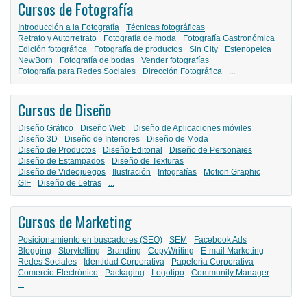
Cursos de Fotografía
Introducción a la Fotografía
Técnicas fotográficas
Retrato y Autorretrato
Fotografía de moda
Fotografía Gastronómica
Edición fotográfica
Fotografía de productos
Sin City
Estenopeica
NewBorn
Fotografía de bodas
Vender fotografías
Fotografía para Redes Sociales
Dirección Fotográfica
...
Cursos de Diseño
Diseño Gráfico
Diseño Web
Diseño de Aplicaciones móviles
Diseño 3D
Diseño de Interiores
Diseño de Moda
Diseño de Productos
Diseño Editorial
Diseño de Personajes
Diseño de Estampados
Diseño de Texturas
Diseño de Videojuegos
Ilustración
Infografías
Motion Graphic
GIF
Diseño de Letras
...
Cursos de Marketing
Posicionamiento en buscadores (SEO)
SEM
Facebook Ads
Blogging
Storytelling
Branding
CopyWriting
E-mail Marketing
Redes Sociales
Identidad Corporativa
Papelería Corporativa
Comercio Electrónico
Packaging
Logotipo
Community Manager
...