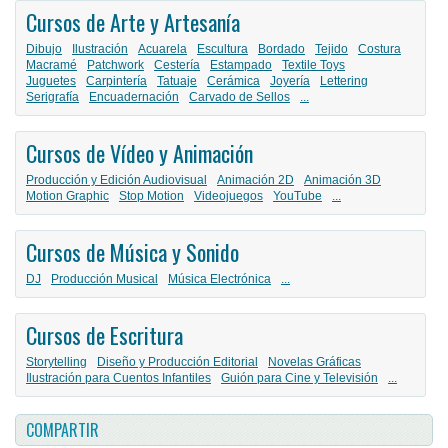
Cursos de Arte y Artesanía
Dibujo
Ilustración
Acuarela
Escultura
Bordado
Tejido
Costura
Macramé
Patchwork
Cestería
Estampado
Textile Toys
Juguetes
Carpintería
Tatuaje
Cerámica
Joyería
Lettering
Serigrafía
Encuadernación
Carvado de Sellos
...
Cursos de Vídeo y Animación
Producción y Edición Audiovisual
Animación 2D
Animación 3D
Motion Graphic
Stop Motion
Videojuegos
YouTube
...
Cursos de Música y Sonido
DJ
Producción Musical
Música Electrónica
...
Cursos de Escritura
Storytelling
Diseño y Producción Editorial
Novelas Gráficas
Ilustración para Cuentos Infantiles
Guión para Cine y Televisión
...
COMPARTIR