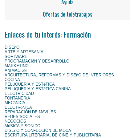
Ayuda
Ofertas de teletrabajos
Enlaces de tu interés: Formación
DISEñO
ARTE Y ARTESANíA
SOFTWARE
PROGRAMACIóN Y DESARROLLO
MARKETING
ANIMACIóN
ARQUITECTURA, REFORMAS Y DISEñO DE INTERIORES
COCINA
PELUQUERíA Y ESTéTICA
PELUQUERíA Y ESTéTICA CANINA
ELECTRICIDAD
FONTANERíA
MECáNICA
ELECTRóNICA
REPARACIÓN DE MóVILES
REDES SOCIALES
NEGOCIOS
MúSICA Y SONIDO
DISEñO Y CONFECCIÓN DE MODA
ESCRITURA LITERARIA, DE CINE Y PUBLICITARIA