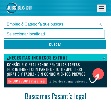
X
Buscamos Pasantía legal
Buenos Aires, Buenos Aires -
Ofertas de empleo de Administración en Buenos Aires, Buenos Aires - Argentina
El departamento de relaciones legales y gubernamentales es un pilar en el negocio. Eso da Asesor /am ...
#Empleo #EmpleoArgentina #Argentina #EmpleoBuenosAires #BuenosAires #Job #JobArgentina #Argentina