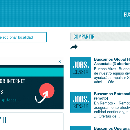
BU
COMPARTIR
Buscamos Global H
X
Associate (3 abertur
Buenos Aires, Bueno
de nuestro equipo di
ayudará a impulsar S
admi ... Ofe...
Buscamos Entrenado
remoto)
En Remoto - , Remot
aseguramiento efectiv
calidad continua y, s
... Ofertas de...
 II
a #Argentina #EmpleoBuenosAires #BuenosAires #Job #JobArgentina #Argentina
Buscamos Operaria 