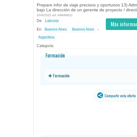
Prepare infor de viaje precisos y oportunos 13) Ad
bajo La dirección de un gerente de proyecto / direc
20/4/2022 ref: AR946621
De:
Labcorp
- todos
ID
Empleos en Labcorp
Más informac
-
En:
Buenos Aires
Buenos Aires
Argentina
Categoría:
Formación
✚ Formación
Compartir esta oferta
traducido