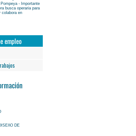
 Pompeya - Importante
ra busca operaria para
y colabora en
de empleo
rabajos
Formación
O
DISEñO DE