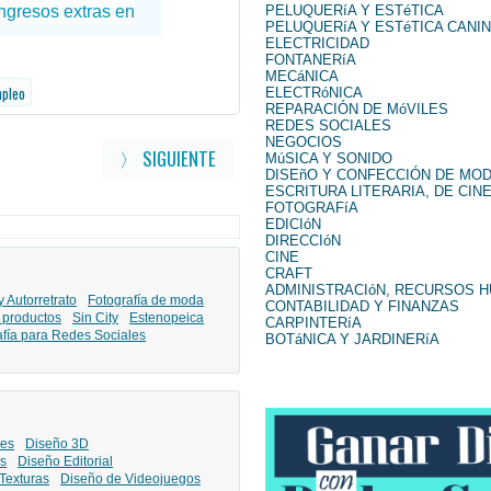
PELUQUERíA Y ESTéTICA
PELUQUERíA Y ESTéTICA CANI
ELECTRICIDAD
FONTANERíA
MECáNICA
mpleo
ELECTRóNICA
REPARACIÓN DE MóVILES
REDES SOCIALES
NEGOCIOS
〉 SIGUIENTE
MúSICA Y SONIDO
DISEñO Y CONFECCIÓN DE MO
ESCRITURA LITERARIA, DE CINE
FOTOGRAFíA
EDICIóN
DIRECCIóN
CINE
CRAFT
ADMINISTRACIóN, RECURSOS 
y Autorretrato
Fotografía de moda
CONTABILIDAD Y FINANZAS
 productos
Sin City
Estenopeica
CARPINTERíA
afía para Redes Sociales
BOTáNICA Y JARDINERíA
les
Diseño 3D
s
Diseño Editorial
Texturas
Diseño de Videojuegos