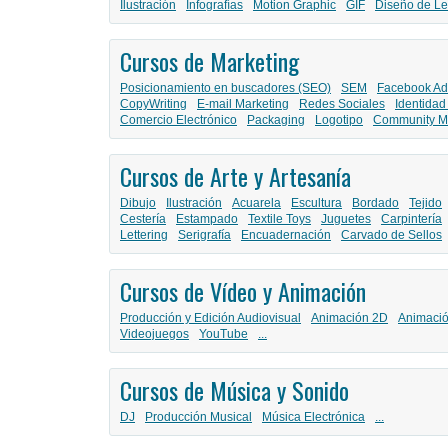
Ilustración
Infografías
Motion Graphic
GIF
Diseño de Le
Cursos de Marketing
Posicionamiento en buscadores (SEO)
SEM
Facebook Ad
CopyWriting
E-mail Marketing
Redes Sociales
Identidad
Comercio Electrónico
Packaging
Logotipo
Community M
Cursos de Arte y Artesanía
Dibujo
Ilustración
Acuarela
Escultura
Bordado
Tejido
Cestería
Estampado
Textile Toys
Juguetes
Carpintería
Lettering
Serigrafía
Encuadernación
Carvado de Sellos
Cursos de Vídeo y Animación
Producción y Edición Audiovisual
Animación 2D
Animaci
Videojuegos
YouTube
...
Cursos de Música y Sonido
DJ
Producción Musical
Música Electrónica
...