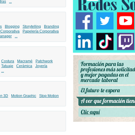
tras
...
s
Blogging
Storytelling
Branding
 Corporativa
Papelería Corporativa
anager
...
Costura
Macramé
Patchwork
Tatuaje
Cerámica
Joyería
...
ón 3D
Motion Graphic
Stop Motion