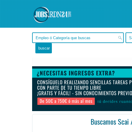
Buscamos Scai /
Buenos Aires, Buenos Aires -
Ofertas de empleo en Buenos Aires, Buenos Aires - Argentina
#Empleo #EmpleoArgentin
Prepare infor de viaje precisos y oportunos 13) Administre pequeños proyectos bajo La dirección de u ...