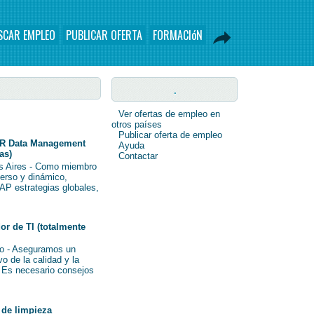
SCAR EMPLEO
PUBLICAR OFERTA
FORMACIóN
.
Ver ofertas de empleo en
otros países
Publicar oferta de empleo
R Data Management
Ayuda
as)
Contactar
s Aires - Como miembro
verso y dinámico,
AP estrategias globales,
r de TI (totalmente
o - Aseguramos un
o de la calidad y la
i Es necesario consejos
de limpieza