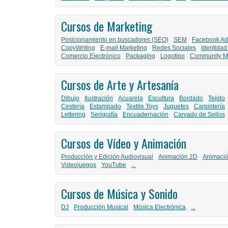
Cursos de Marketing
Posicionamiento en buscadores (SEO)
SEM
Facebook Ad
CopyWriting
E-mail Marketing
Redes Sociales
Identidad
Comercio Electrónico
Packaging
Logotipo
Community M
Cursos de Arte y Artesanía
Dibujo
Ilustración
Acuarela
Escultura
Bordado
Tejido
Cestería
Estampado
Textile Toys
Juguetes
Carpintería
Lettering
Serigrafía
Encuadernación
Carvado de Sellos
Cursos de Vídeo y Animación
Producción y Edición Audiovisual
Animación 2D
Animaci
Videojuegos
YouTube
...
Cursos de Música y Sonido
DJ
Producción Musical
Música Electrónica
...