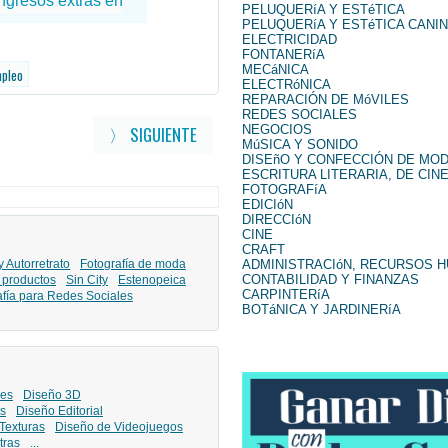
PELUQUERíA Y ESTéTICA
PELUQUERíA Y ESTéTICA CANI
ELECTRICIDAD
FONTANERíA
MECáNICA
mpleo
ELECTRóNICA
REPARACIÓN DE MóVILES
REDES SOCIALES
NEGOCIOS
〉 SIGUIENTE
MúSICA Y SONIDO
DISEñO Y CONFECCIÓN DE MO
ESCRITURA LITERARIA, DE CINE
FOTOGRAFíA
EDICIóN
DIRECCIóN
CINE
CRAFT
ADMINISTRACIóN, RECURSOS 
y Autorretrato
Fotografía de moda
CONTABILIDAD Y FINANZAS
 productos
Sin City
Estenopeica
CARPINTERíA
afía para Redes Sociales
BOTáNICA Y JARDINERíA
les
Diseño 3D
s
Diseño Editorial
Texturas
Diseño de Videojuegos
tras
...