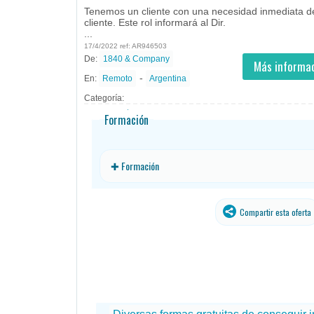
Tenemos un cliente con una necesidad inmediata de
cliente. Este rol informará al Dir.
...
17/4/2022 ref: AR946503
De:
1840 & Company
- Teletrabajo
- todos
ID
Empleos en 1840 & Company
Más informac
-
En:
Remoto
Argentina
Categoría:
Formación
✚ Formación
Compartir esta oferta
traducido