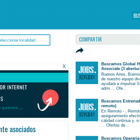
BU
COMPARTIR
Buscamos Global H
X
Associate (3 abertur
Buenos Aires, Bueno
de nuestro equipo di
ayudará a impulsar S
admi ... Ofe...
Buscamos Entrenado
remoto)
En Remoto - , Remot
aseguramiento efectiv
calidad continua y, s
... Ofertas de...
nte asociados
 # #Job #JobArgentina #Argentina
Buscamos Operaria 