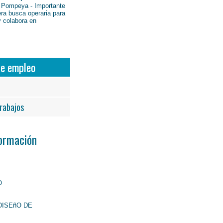
 Pompeya - Importante
ra busca operaria para
y colabora en
de empleo
rabajos
Formación
O
DISEñO DE