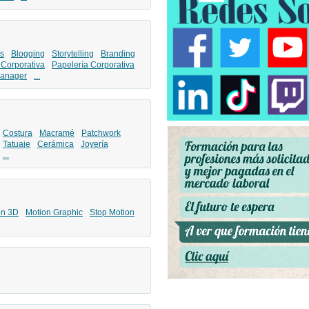
s
Blogging
Storytelling
Branding
 Corporativa
Papelería Corporativa
anager
...
Costura
Macramé
Patchwork
Tatuaje
Cerámica
Joyería
...
ón 3D
Motion Graphic
Stop Motion