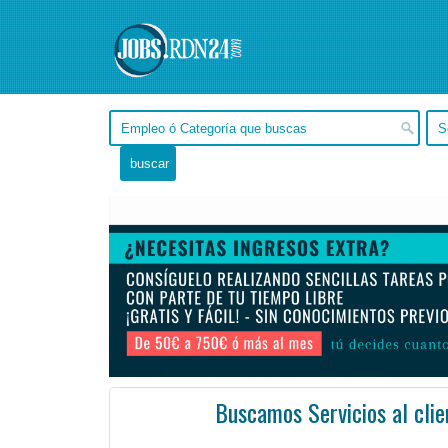
Buscamos Servicios al clie
En Remoto - , Remoto -
Ofertas de empleo en Remoto, - Argentina
#Empleo #EmpleoArgentina #Argentina #Empleo
Tenemos un cliente con una necesidad inmediata de un asociado de servicio al cliente. Este rol infor ...