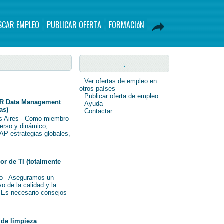
SCAR EMPLEO
PUBLICAR OFERTA
FORMACIóN
.
Ver ofertas de empleo en
otros países
Publicar oferta de empleo
R Data Management
Ayuda
as)
Contactar
s Aires - Como miembro
verso y dinámico,
AP estrategias globales,
r de TI (totalmente
o - Aseguramos un
o de la calidad y la
i Es necesario consejos
de limpieza