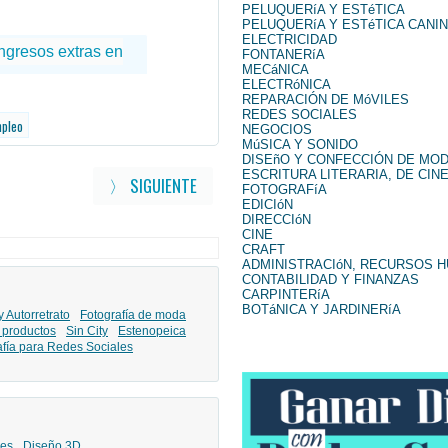
PELUQUERíA Y ESTéTICA
PELUQUERíA Y ESTéTICA CANI
ELECTRICIDAD
FONTANERíA
MECáNICA
ELECTRóNICA
REPARACIÓN DE MóVILES
REDES SOCIALES
mpleo
NEGOCIOS
MúSICA Y SONIDO
DISEñO Y CONFECCIÓN DE MO
ESCRITURA LITERARIA, DE CINE
〉 SIGUIENTE
FOTOGRAFíA
EDICIóN
DIRECCIóN
CINE
CRAFT
ADMINISTRACIóN, RECURSOS 
CONTABILIDAD Y FINANZAS
CARPINTERíA
BOTáNICA Y JARDINERíA
y Autorretrato
Fotografía de moda
 productos
Sin City
Estenopeica
afía para Redes Sociales
les
Diseño 3D