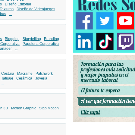
s
Diseño Editorial
Texturas
Diseño de Videojuegos
tras
...
s
Blogging
Storytelling
Branding
 Corporativa
Papelería Corporativa
anager
...
Costura
Macramé
Patchwork
Tatuaje
Cerámica
Joyería
...
ón 3D
Motion Graphic
Stop Motion