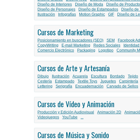
Diseño de Interiores
Diseño de Moda
Diseño de Producto
Diseño de Personajes
Diseño de Estampados
Diseño de 
Ilustración
Infografías
Motion Graphic
GIF
Diseño de Le
Cursos de Marketing
Posicionamiento en buscadores (SEO)
SEM
Facebook Ad
CopyWriting
E-mail Marketing
Redes Sociales
Identidad
Comercio Electrónico
Packaging
Logotipo
Community M
Cursos de Arte y Artesanía
Dibujo
Ilustración
Acuarela
Escultura
Bordado
Tejido
Cestería
Estampado
Textile Toys
Juguetes
Carpintería
Lettering
Serigrafía
Encuadernación
Carvado de Sellos
Cursos de Vídeo y Animación
Producción y Edición Audiovisual
Animación 2D
Animaci
Videojuegos
YouTube
...
Cursos de Música y Sonido