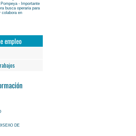
 Pompeya - Importante
ra busca operaria para
y colabora en
de empleo
rabajos
Formación
O
DISEñO DE