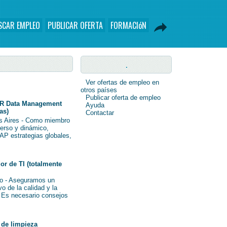
SCAR EMPLEO
PUBLICAR OFERTA
FORMACIóN
.
Ver ofertas de empleo en
otros países
Publicar oferta de empleo
R Data Management
Ayuda
as)
Contactar
s Aires - Como miembro
verso y dinámico,
AP estrategias globales,
r de TI (totalmente
o - Aseguramos un
o de la calidad y la
i Es necesario consejos
de limpieza