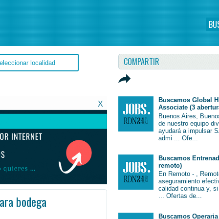
BU
COMPARTIR
Buscamos Global H
X
Associate (3 abertur
Buenos Aires, Bueno
de nuestro equipo di
ayudará a impulsar S
admi ... Ofe...
Buscamos Entrenado
remoto)
En Remoto - , Remot
aseguramiento efectiv
calidad continua y, s
... Ofertas de...
ara bodega
oba #Córdoba #Job #JobArgentina #Argentina
Buscamos Operaria 