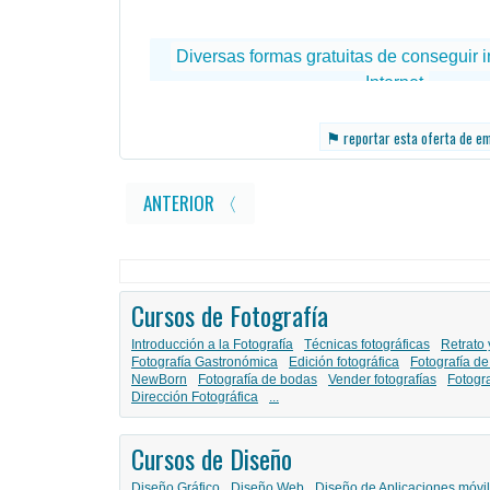
⚑
reportar esta oferta de e
ANTERIOR 〈
Cursos de Fotografía
Introducción a la Fotografía
Técnicas fotográficas
Retrato 
Fotografía Gastronómica
Edición fotográfica
Fotografía de
NewBorn
Fotografía de bodas
Vender fotografías
Fotogr
Dirección Fotográfica
...
Cursos de Diseño
Diseño Gráfico
Diseño Web
Diseño de Aplicaciones móvi