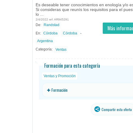
Es deseable tener conocimientos en enología y/o 
Si consideras que reunís los requisitos para el pues
lo ...
2/4/2022 ref: AR945291
De:
Randstad
- todos
ID
Empleos en Randstad
Más informac
-
En:
Córdoba
Córdoba
Argentina
Categoría:
Ventas
Formación para esta categoría
Ventas y Promoción
✚ Formación
Compartir esta oferta