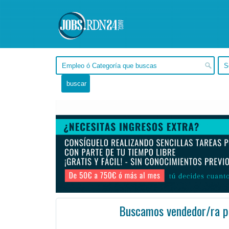
Buscamos vendedor/ra p
Córdoba, Córdoba -
Ofertas de empleo de Ventas en Córdoba, Córdoba - Argentina
#Empleo #EmpleoArgentina #Argentina #EmpleoCórd
Es deseable tener conocimientos en enología y/o estudios como Sommelier.
Si consideras que reun ...