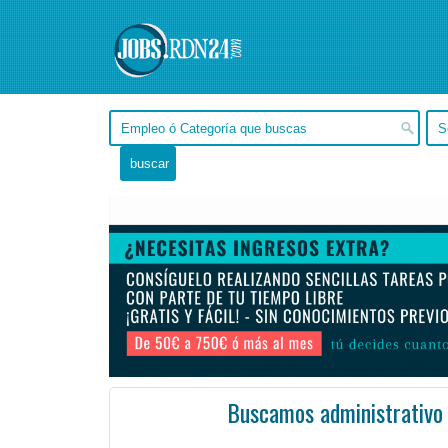
Buscamos administrativo
Córdoba, Córdoba -
Ofertas de empleo de Administración en Córdoba, Córdoba - Argentina
#Empleo #Empleo
Experiencia previa de al menos 2 s en grandes o medianas empresas, preferentemente en materiales de ...