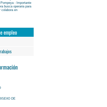
 Pompeya - Importante
ra busca operaria para
y colabora en
de empleo
rabajos
Formación
O
DISEñO DE