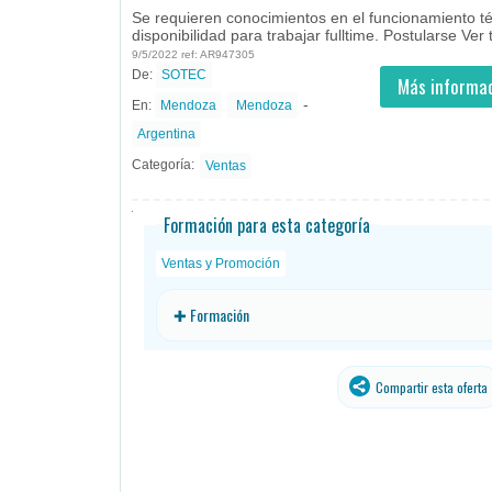
Se requieren conocimientos en el funcionamiento t
disponibilidad para trabajar fulltime. Postularse Ver 
9/5/2022 ref: AR947305
De:
SOTEC
- todos
ID
Empleos en SOTEC
Más informac
-
En:
Mendoza
Mendoza
Argentina
Categoría:
Ventas
Formación para esta categoría
Ventas y Promoción
✚ Formación
Compartir esta oferta