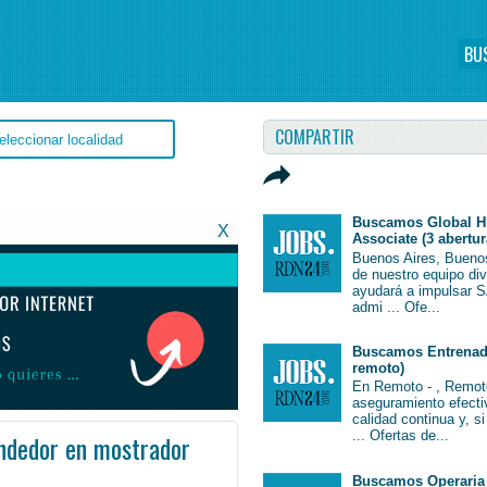
BU
COMPARTIR
Buscamos Global H
X
Associate (3 abertur
Buenos Aires, Bueno
de nuestro equipo di
ayudará a impulsar S
admi ... Ofe...
Buscamos Entrenado
remoto)
En Remoto - , Remot
aseguramiento efectiv
calidad continua y, s
... Ofertas de...
endedor en mostrador
a #Argentina #EmpleoMendoza #Mendoza #Job #JobArgentina #Argentina
Buscamos Operaria 