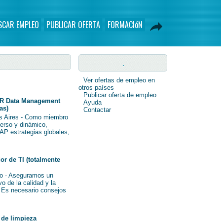
SCAR EMPLEO
PUBLICAR OFERTA
FORMACIóN
.
Ver ofertas de empleo en
otros países
Publicar oferta de empleo
R Data Management
Ayuda
as)
Contactar
s Aires - Como miembro
verso y dinámico,
AP estrategias globales,
r de TI (totalmente
o - Aseguramos un
o de la calidad y la
i Es necesario consejos
de limpieza