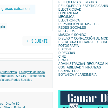
PELUQUERíA Y ESTéTICA
PELUQUERíA Y ESTéTICA CANI
ELECTRICIDAD
FONTANERíA
MECáNICA
ELECTRóNICA
REPARACIÓN DE MóVILES
mpleo
REDES SOCIALES
NEGOCIOS
MúSICA Y SONIDO
DISEñO Y CONFECCIÓN DE MO
〉 SIGUIENTE
ESCRITURA LITERARIA, DE CINE
FOTOGRAFíA
EDICIóN
DIRECCIóN
CINE
CRAFT
ADMINISTRACIóN, RECURSOS 
CONTABILIDAD Y FINANZAS
CARPINTERíA
y Autorretrato
Fotografía de moda
BOTáNICA Y JARDINERíA
 productos
Sin City
Estenopeica
afía para Redes Sociales
les
Diseño 3D
s
Diseño Editorial