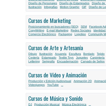
Diseño de Personajes
Diseño de Estampados
Diseño de 
Ilustración
Infografías
Motion Graphic
GIF
Diseño de Le
Cursos de Marketing
Posicionamiento en buscadores (SEO)
SEM
Facebook Ad
CopyWriting
E-mail Marketing
Redes Sociales
Identidad
Comercio Electrónico
Packaging
Logotipo
Community M
Cursos de Arte y Artesanía
Dibujo
Ilustración
Acuarela
Escultura
Bordado
Tejido
Cestería
Estampado
Textile Toys
Juguetes
Carpintería
Lettering
Serigrafía
Encuadernación
Carvado de Sellos
Cursos de Vídeo y Animación
Producción y Edición Audiovisual
Animación 2D
Animaci
Videojuegos
YouTube
...
Cursos de Música y Sonido
DJ
Producción Musical
Música Electrónica
...