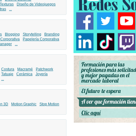
Texturas
Diseño de Videojuegos
tras
...
s
Blogging
Storytelling
Branding
 Corporativa
Papelería Corporativa
anager
...
Costura
Macramé
Patchwork
Tatuaje
Cerámica
Joyería
...
ón 3D
Motion Graphic
Stop Motion