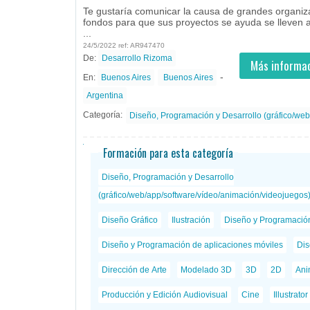
Te gustaría comunicar la causa de grandes organiz
fondos para que sus proyectos se ayuda se lleven a
...
24/5/2022 ref: AR947470
De:
Desarrollo Rizoma
- todos
ID
Empleos en Desarrollo Rizoma
Más informac
-
En:
Buenos Aires
Buenos Aires
Argentina
Categoría:
Diseño, Programación y Desarrollo (gráfico/web
Formación para esta categoría
Diseño, Programación y Desarrollo
(gráfico/web/app/software/vídeo/animación/videojuegos
Diseño Gráfico
Ilustración
Diseño y Programació
Diseño y Programación de aplicaciones móviles
Dis
Dirección de Arte
Modelado 3D
3D
2D
Ani
Producción y Edición Audiovisual
Cine
Illustrator