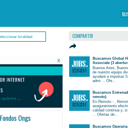
BU
COMPARTIR
Buscamos Global H
X
Associate (3 abertur
Buenos Aires, Bueno
de nuestro equipo di
ayudará a impulsar S
admi ... Ofe...
Buscamos Entrenado
remoto)
En Remoto - , Remot
aseguramiento efectiv
calidad continua y, s
... Ofertas de...
Fondos Ongs
 Argentina
ntina #Argentina
Buscamos Operaria 