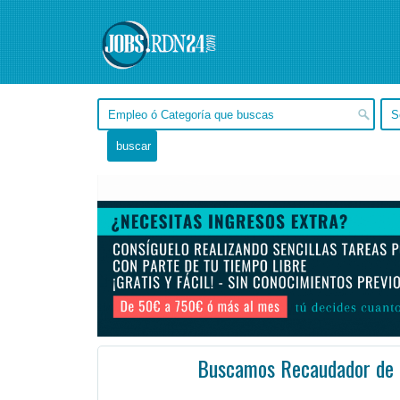
Buscamos Recaudador de 
Buenos Aires, Buenos Aires -
Ofertas de empleo de Diseño y Programación - Tecnología en Buenos Aires, Buenos Aires -
Te gustaría comunicar la causa de grandes organizaciones sociales y lograr sumar fondos para que su ...
#Empleo #EmpleoArgentina #Argentina #EmpleoBuenosAires #BuenosAires #Job #JobArge