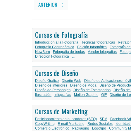
ANTERIOR 〈
Cursos de Fotografía
Introducción a la Fotografía
Técnicas fotográficas
Retrato 
Fotografía Gastronómica
Edición fotográfica
Fotografía de
NewBorn
Fotografía de bodas
Vender fotografías
Fotogr
Dirección Fotográfica
...
Cursos de Diseño
Diseño Gráfico
Diseño Web
Diseño de Aplicaciones móvi
Diseño de Interiores
Diseño de Moda
Diseño de Producto
Diseño de Personajes
Diseño de Estampados
Diseño de 
Ilustración
Infografías
Motion Graphic
GIF
Diseño de Le
Cursos de Marketing
Posicionamiento en buscadores (SEO)
SEM
Facebook Ad
CopyWriting
E-mail Marketing
Redes Sociales
Identidad
Comercio Electrónico
Packaging
Logotipo
Community M