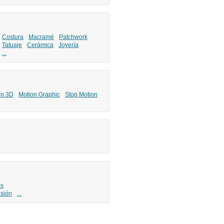
Costura
Macramé
Patchwork
Tatuaje
Cerámica
Joyería
...
ón 3D
Motion Graphic
Stop Motion
as
isión
...