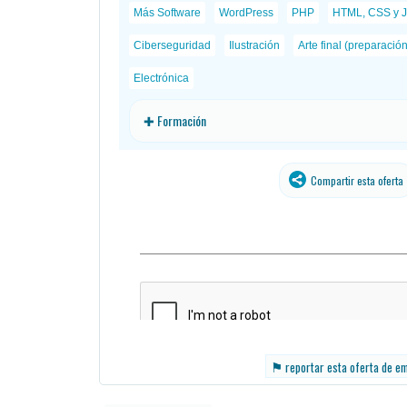
Más Software
WordPress
PHP
HTML, CSS y J
Ciberseguridad
Ilustración
Arte final (preparació
Electrónica
✚ Formación
Compartir esta oferta
⚑
reportar esta oferta de e