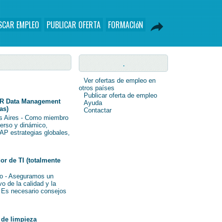
SCAR EMPLEO
PUBLICAR OFERTA
FORMACIóN
.
Ver ofertas de empleo en
otros países
Publicar oferta de empleo
R Data Management
Ayuda
as)
Contactar
s Aires - Como miembro
verso y dinámico,
AP estrategias globales,
r de TI (totalmente
o - Aseguramos un
o de la calidad y la
i Es necesario consejos
de limpieza