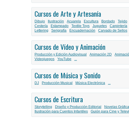
Cursos de Arte y Artesanía
Dibujo
Ilustración
Acuarela
Escultura
Bordado
Tejido
Cestería
Estampado
Textile Toys
Juguetes
Carpintería
Lettering
Serigrafía
Encuadernación
Carvado de Sellos
Cursos de Vídeo y Animación
Producción y Edición Audiovisual
Animación 2D
Animaci
Videojuegos
YouTube
...
Cursos de Música y Sonido
DJ
Producción Musical
Música Electrónica
...
Cursos de Escritura
Storytelling
Diseño y Producción Editorial
Novelas Gráfic
Ilustración para Cuentos Infantiles
Guión para Cine y Telev