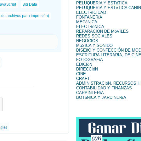
PELUQUERíA Y ESTéTICA
avaScript
Big Data
PELUQUERíA Y ESTéTICA CANI
ELECTRICIDAD
n de archivos para impresión)
FONTANERíA
MECáNICA
ELECTRóNICA
REPARACIÓN DE MóVILES
REDES SOCIALES
NEGOCIOS
MúSICA Y SONIDO
DISEñO Y CONFECCIÓN DE MO
ESCRITURA LITERARIA, DE CINE
FOTOGRAFíA
EDICIóN
DIRECCIóN
CINE
CRAFT
ADMINISTRACIóN, RECURSOS 
CONTABILIDAD Y FINANZAS
CARPINTERíA
BOTáNICA Y JARDINERíA
mpleo