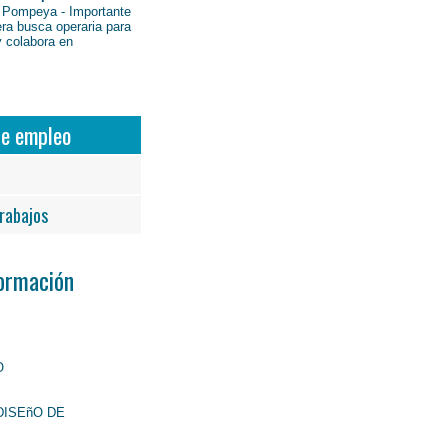
 Pompeya - Importante
ra busca operaria para
y colabora en
de empleo
rabajos
Formación
O
DISEñO DE