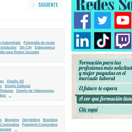
〉 SIGUIENTE
y Autorretrato
Fotografía de moda
 productos
Sin City
Estenopeica
afía para Redes Sociales
les
Diseño 3D
s
Diseño Editorial
Texturas
Diseño de Videojuegos
tras
...
s
Blogging
Storytelling
Branding
 Corporativa
Papelería Corporativa
anager
...