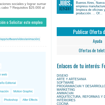
Buenos Aires, Nueva
aciones sociales y lograr sumar
empresa manufacture
 cabo ? Requisitos $25.000 al
limpieza de oficinas 
producción. ... Of...
ión o Solicitar este empleo
Publicar Oferta 
/app/software/vídeo/animación)
Ayuda
Ofertas de telet
Enlaces de tu interés: 
)
n web
DISEñO
ARTE Y ARTESANíA
SOFTWARE
eño Editorial
PROGRAMACIóN Y DESARROLL
MARKETING
mación
Motion Graphic
ANIMACIóN
ARQUITECTURA, REFORMAS Y 
Photoshop
After Effects
INTERIORES
COCINA