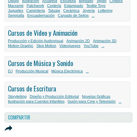
Dibujo
Ilustración
Acuarela
Escultura
Bordado
Tejido
Costura
Macramé
Patchwork
Cestería
Estampado
Textile Toys
Juguetes
Carpintería
Tatuaje
Cerámica
Joyería
Lettering
Serigrafía
Encuadernación
Carvado de Sellos
...
Cursos de Vídeo y Animación
Producción y Edición Audiovisual
Animación 2D
Animación 3D
Motion Graphic
Stop Motion
Videojuegos
YouTube
...
Cursos de Música y Sonido
DJ
Producción Musical
Música Electrónica
...
Cursos de Escritura
Storytelling
Diseño y Producción Editorial
Novelas Gráficas
Ilustración para Cuentos Infantiles
Guión para Cine y Televisión
...
COMPARTIR