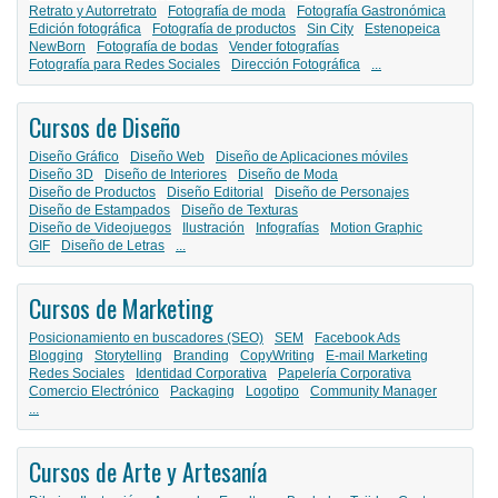
Retrato y Autorretrato
Fotografía de moda
Fotografía Gastronómica
Edición fotográfica
Fotografía de productos
Sin City
Estenopeica
NewBorn
Fotografía de bodas
Vender fotografías
Fotografía para Redes Sociales
Dirección Fotográfica
...
Cursos de Diseño
Diseño Gráfico
Diseño Web
Diseño de Aplicaciones móviles
Diseño 3D
Diseño de Interiores
Diseño de Moda
Diseño de Productos
Diseño Editorial
Diseño de Personajes
Diseño de Estampados
Diseño de Texturas
Diseño de Videojuegos
Ilustración
Infografías
Motion Graphic
GIF
Diseño de Letras
...
Cursos de Marketing
Posicionamiento en buscadores (SEO)
SEM
Facebook Ads
Blogging
Storytelling
Branding
CopyWriting
E-mail Marketing
Redes Sociales
Identidad Corporativa
Papelería Corporativa
Comercio Electrónico
Packaging
Logotipo
Community Manager
...
Cursos de Arte y Artesanía