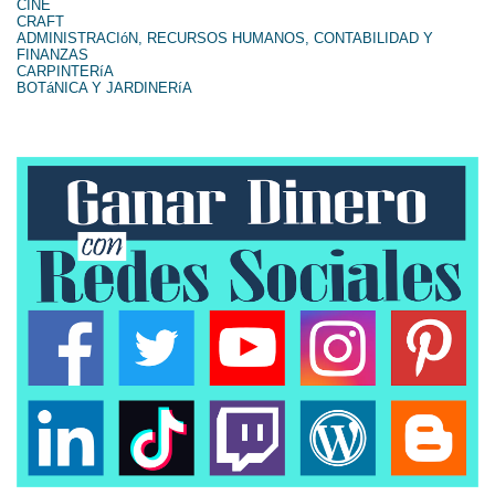
CINE
CRAFT
ADMINISTRACIóN, RECURSOS HUMANOS, CONTABILIDAD Y
FINANZAS
CARPINTERíA
BOTáNICA Y JARDINERíA