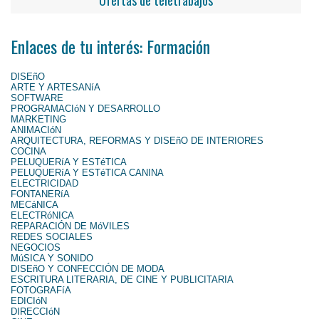
Enlaces de tu interés: Formación
DISEñO
ARTE Y ARTESANíA
SOFTWARE
PROGRAMACIóN Y DESARROLLO
MARKETING
ANIMACIóN
ARQUITECTURA, REFORMAS Y DISEñO DE INTERIORES
COCINA
PELUQUERíA Y ESTéTICA
PELUQUERíA Y ESTéTICA CANINA
ELECTRICIDAD
FONTANERíA
MECáNICA
ELECTRóNICA
REPARACIÓN DE MóVILES
REDES SOCIALES
NEGOCIOS
MúSICA Y SONIDO
DISEñO Y CONFECCIÓN DE MODA
ESCRITURA LITERARIA, DE CINE Y PUBLICITARIA
FOTOGRAFíA
EDICIóN
DIRECCIóN