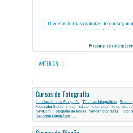
⚑
reportar esta oferta de e
ANTERIOR 〈
Cursos de Fotografía
Introducción a la Fotografía
Técnicas fotográficas
Retrato 
Fotografía Gastronómica
Edición fotográfica
Fotografía de
NewBorn
Fotografía de bodas
Vender fotografías
Fotogr
Dirección Fotográfica
...
Cursos de Diseño