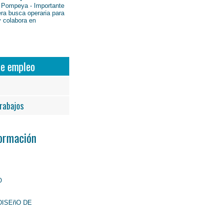
 Pompeya - Importante
ra busca operaria para
y colabora en
de empleo
rabajos
Formación
O
DISEñO DE