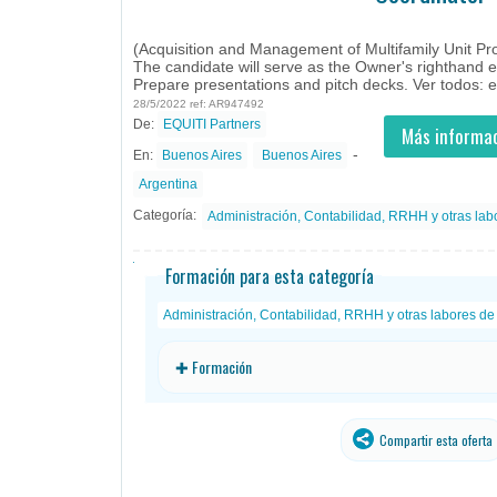
Buenos Aires, Buenos Aires -
Ofertas de empleo de Administración en Buenos Aires, Buenos Aires - Argentina
#Empleo #EmpleoArgentina #Argentina #EmpleoB
(Acquisition and Management of Multifamily Unit Properties).
The candidate will serve as the Ow ...
(Acquisition and Management of Multifamily Unit Pro
The candidate will serve as the Owner's righthand 
Prepare presentations and pitch decks. Ver todos: 
28/5/2022 ref: AR947492
De:
EQUITI Partners
- todos
ID
Empleos en EQUITI Partners
Más informac
-
En:
Buenos Aires
Buenos Aires
Argentina
Categoría:
Administración, Contabilidad, RRHH y otras labo
Formación para esta categoría
Administración, Contabilidad, RRHH y otras labores de 
✚ Formación
Compartir esta oferta