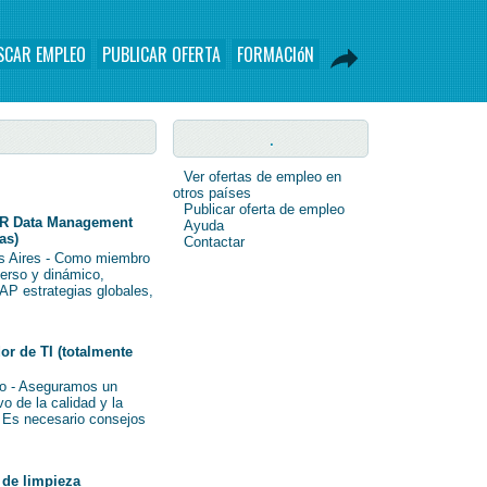
SCAR EMPLEO
PUBLICAR OFERTA
FORMACIóN
.
Ver ofertas de empleo en
otros países
Publicar oferta de empleo
R Data Management
Ayuda
as)
Contactar
s Aires - Como miembro
verso y dinámico,
AP estrategias globales,
r de TI (totalmente
o - Aseguramos un
o de la calidad y la
i Es necesario consejos
de limpieza