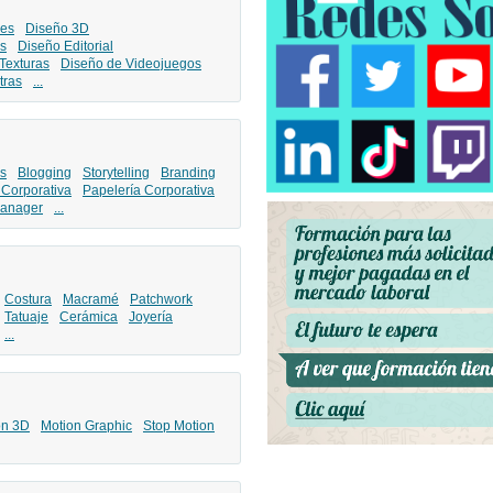
les
Diseño 3D
s
Diseño Editorial
Texturas
Diseño de Videojuegos
tras
...
s
Blogging
Storytelling
Branding
 Corporativa
Papelería Corporativa
anager
...
Costura
Macramé
Patchwork
Tatuaje
Cerámica
Joyería
...
ón 3D
Motion Graphic
Stop Motion