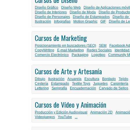
Diseño Gráfico
Diseño Web
Diseño de Aplicaciones móvi
Diseño de Interiores
Diseño de Moda
Diseño de Producto
Diseño de Personajes
Diseño de Estampados
Diseño de 
Ilustración
Infografías
Motion Graphic
GIF
Diseño de Le
Cursos de Marketing
Posicionamiento en buscadores (SEO)
SEM
Facebook Ad
CopyWriting
E-mail Marketing
Redes Sociales
Identidad
Comercio Electrónico
Packaging
Logotipo
Community M
Cursos de Arte y Artesanía
Dibujo
Ilustración
Acuarela
Escultura
Bordado
Tejido
Cestería
Estampado
Textile Toys
Juguetes
Carpintería
Lettering
Serigrafía
Encuadernación
Carvado de Sellos
Cursos de Vídeo y Animación
Producción y Edición Audiovisual
Animación 2D
Animaci
Videojuegos
YouTube
...