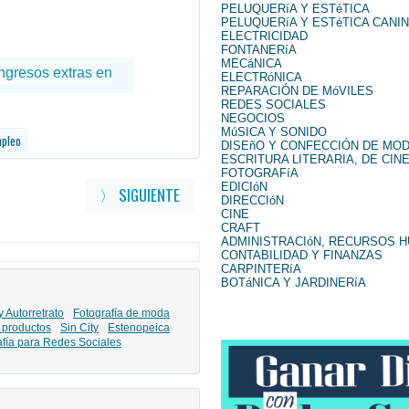
PELUQUERíA Y ESTéTICA
PELUQUERíA Y ESTéTICA CANI
ELECTRICIDAD
FONTANERíA
MECáNICA
ELECTRóNICA
REPARACIÓN DE MóVILES
REDES SOCIALES
NEGOCIOS
MúSICA Y SONIDO
mpleo
DISEñO Y CONFECCIÓN DE MO
ESCRITURA LITERARIA, DE CINE
FOTOGRAFíA
EDICIóN
〉 SIGUIENTE
DIRECCIóN
CINE
CRAFT
ADMINISTRACIóN, RECURSOS 
CONTABILIDAD Y FINANZAS
CARPINTERíA
BOTáNICA Y JARDINERíA
y Autorretrato
Fotografía de moda
 productos
Sin City
Estenopeica
afía para Redes Sociales