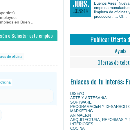
Buenos Aires, Nueva
uenosAires #BuenosAires #Job #JobArgentina #Argentina
empresa manufacture
limpieza de oficinas 
perties).
producción. ... Of...
employee.
empleos en Buen ...
ión o Solicitar este empleo
Publicar Oferta 
Ayuda
res de oficina
Ofertas de telet
Enlaces de tu interés: 
oficina
DISEñO
ARTE Y ARTESANíA
SOFTWARE
PROGRAMACIóN Y DESARROLL
MARKETING
ANIMACIóN
ARQUITECTURA, REFORMAS Y 
INTERIORES
COCINA