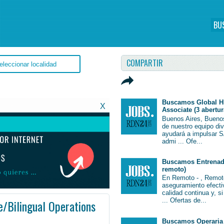
BU
COMPARTIR
Buscamos Global H
X
Associate (3 abertur
Buenos Aires, Bueno
de nuestro equipo di
ayudará a impulsar S
admi ... Ofe...
Buscamos Entrenado
remoto)
En Remoto - , Remot
aseguramiento efectiv
calidad continua y, s
... Ofertas de...
e/Bilingual Operations
Buscamos Operaria 