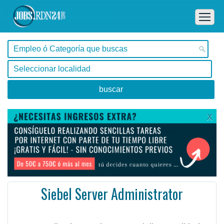
X
Siebel Server Administrator
Buenos Aires, Buenos Aires -
Ofertas de empleo de Diseño y Programación - Tecnología en Buenos Aires, Buenos Aires - Argentina
As an Application Package Specialist, you'll help clients in the selection, implementation, and pro ...
#Empleo #EmpleoArgentina #Argentina #EmpleoBuenosAires #BuenosAires #Job #JobArgentina #Argentina