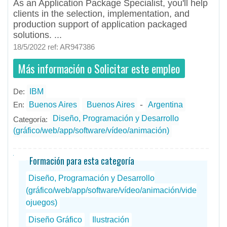
As an Application Package Specialist, you'll help
clients in the selection, implementation, and
production support of application packaged
solutions. ...
18/5/2022 ref: AR947386
Más información o Solicitar este empleo
De:
IBM
- todos
ID
Empleos en IBM
-
En:
Buenos Aires
Buenos Aires
Argentina
Diseño, Programación y Desarrollo
Categoría:
(gráfico/web/app/software/vídeo/animación)
Formación para esta categoría
Diseño, Programación y Desarrollo
(gráfico/web/app/software/vídeo/animación/vide
ojuegos)
Diseño Gráfico
Ilustración