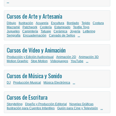
...
Cursos de Arte y Artesanía
Dibujo
Ilustración
Acuarela
Escultura
Bordado
Tejido
Costura
Macramé
Patchwork
Cestería
Estampado
Textile Toys
Juguetes
Carpintería
Tatuaje
Cerámica
Joyería
Lettering
Serigrafía
Encuadernación
Carvado de Sellos
...
Cursos de Vídeo y Animación
Producción y Edición Audiovisual
Animación 2D
Animación 3D
Motion Graphic
Stop Motion
Videojuegos
YouTube
...
Cursos de Música y Sonido
DJ
Producción Musical
Música Electrónica
...
Cursos de Escritura
Storytelling
Diseño y Producción Editorial
Novelas Gráficas
Ilustración para Cuentos Infantiles
Guión para Cine y Televisión
...