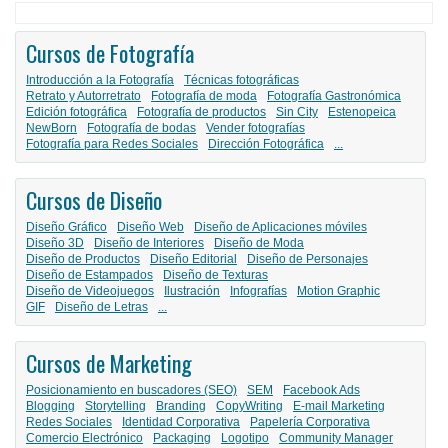
Cursos de Fotografía
Introducción a la Fotografía
Técnicas fotográficas
Retrato y Autorretrato
Fotografía de moda
Fotografía Gastronómica
Edición fotográfica
Fotografía de productos
Sin City
Estenopeica
NewBorn
Fotografía de bodas
Vender fotografías
Fotografía para Redes Sociales
Dirección Fotográfica
...
Cursos de Diseño
Diseño Gráfico
Diseño Web
Diseño de Aplicaciones móviles
Diseño 3D
Diseño de Interiores
Diseño de Moda
Diseño de Productos
Diseño Editorial
Diseño de Personajes
Diseño de Estampados
Diseño de Texturas
Diseño de Videojuegos
Ilustración
Infografías
Motion Graphic
GIF
Diseño de Letras
...
Cursos de Marketing
Posicionamiento en buscadores (SEO)
SEM
Facebook Ads
Blogging
Storytelling
Branding
CopyWriting
E-mail Marketing
Redes Sociales
Identidad Corporativa
Papelería Corporativa
Comercio Electrónico
Packaging
Logotipo
Community Manager