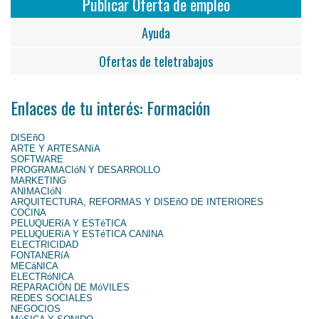
Publicar Oferta de empleo
Ayuda
Ofertas de teletrabajos
Enlaces de tu interés: Formación
DISEñO
ARTE Y ARTESANíA
SOFTWARE
PROGRAMACIóN Y DESARROLLO
MARKETING
ANIMACIóN
ARQUITECTURA, REFORMAS Y DISEñO DE INTERIORES
COCINA
PELUQUERíA Y ESTéTICA
PELUQUERíA Y ESTéTICA CANINA
ELECTRICIDAD
FONTANERíA
MECáNICA
ELECTRóNICA
REPARACIÓN DE MóVILES
REDES SOCIALES
NEGOCIOS