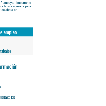
 Pompeya - Importante
ra busca operaria para
y colabora en
de empleo
rabajos
Formación
O
DISEñO DE