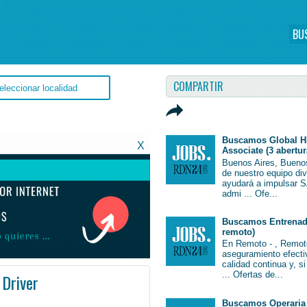
BU
COMPARTIR
Buscamos Global H
X
Associate (3 abertur
Buenos Aires, Bueno
de nuestro equipo di
ayudará a impulsar S
admi ... Ofe...
Buscamos Entrenado
remoto)
En Remoto - , Remot
aseguramiento efectiv
calidad continua y, s
... Ofertas de...
 Driver
entina #Argentina
Buscamos Operaria 