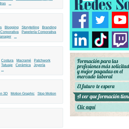
tras
...
s
Blogging
Storytelling
Branding
 Corporativa
Papelería Corporativa
anager
...
Costura
Macramé
Patchwork
Tatuaje
Cerámica
Joyería
...
ón 3D
Motion Graphic
Stop Motion