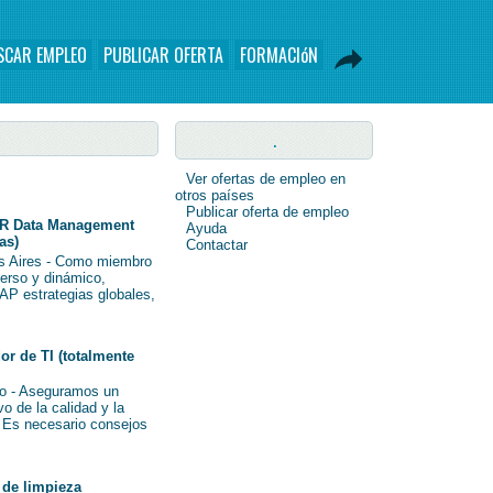
SCAR EMPLEO
PUBLICAR OFERTA
FORMACIóN
.
Ver ofertas de empleo en
otros países
Publicar oferta de empleo
R Data Management
Ayuda
as)
Contactar
s Aires - Como miembro
verso y dinámico,
AP estrategias globales,
r de TI (totalmente
o - Aseguramos un
o de la calidad y la
i Es necesario consejos
de limpieza