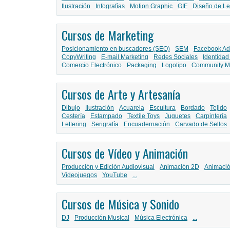
Ilustración
Infografías
Motion Graphic
GIF
Diseño de Le
Cursos de Marketing
Posicionamiento en buscadores (SEO)
SEM
Facebook Ad
CopyWriting
E-mail Marketing
Redes Sociales
Identidad
Comercio Electrónico
Packaging
Logotipo
Community M
Cursos de Arte y Artesanía
Dibujo
Ilustración
Acuarela
Escultura
Bordado
Tejido
Cestería
Estampado
Textile Toys
Juguetes
Carpintería
Lettering
Serigrafía
Encuadernación
Carvado de Sellos
Cursos de Vídeo y Animación
Producción y Edición Audiovisual
Animación 2D
Animaci
Videojuegos
YouTube
...
Cursos de Música y Sonido
DJ
Producción Musical
Música Electrónica
...