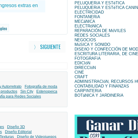
PELUQUERíA Y ESTéTICA
PELUQUERíA Y ESTéTICA CANI
ELECTRICIDAD
FONTANERíA
MECáNICA
ELECTRóNICA
mpleo
REPARACIÓN DE MóVILES
REDES SOCIALES
NEGOCIOS
MúSICA Y SONIDO
〉 SIGUIENTE
DISEñO Y CONFECCIÓN DE MO
ESCRITURA LITERARIA, DE CINE
FOTOGRAFíA
EDICIóN
DIRECCIóN
CINE
CRAFT
ADMINISTRACIóN, RECURSOS 
CONTABILIDAD Y FINANZAS
y Autorretrato
Fotografía de moda
CARPINTERíA
 productos
Sin City
Estenopeica
BOTáNICA Y JARDINERíA
afía para Redes Sociales
les
Diseño 3D
s
Diseño Editorial
Texturas
Diseño de Videojuegos