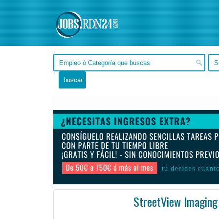
StreetView Imaging
Jujuy, San Salvador de Jujuy -
Ofertas de empleo en San Salvador de Jujuy, Jujuy - Argentina
#Empleo #EmpleoArgentina #Argentina #EmpleoJujuy #Jujuy #Job #JobArg
❏ Will be responsible for routine car maintenance i.e.
oil change, tire rotation, etc, as well ...