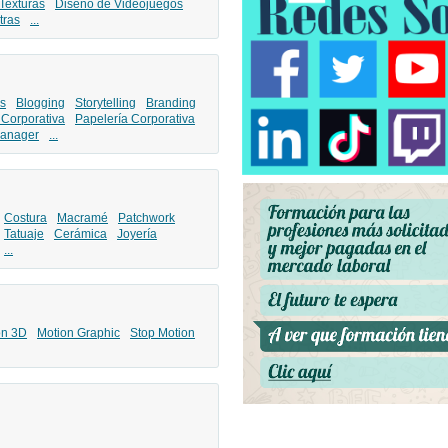
Texturas
Diseño de Videojuegos
tras
...
s
Blogging
Storytelling
Branding
 Corporativa
Papelería Corporativa
anager
...
Costura
Macramé
Patchwork
Tatuaje
Cerámica
Joyería
...
ón 3D
Motion Graphic
Stop Motion