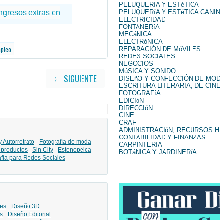
PELUQUERíA Y ESTéTICA
PELUQUERíA Y ESTéTICA CANI
ELECTRICIDAD
FONTANERíA
MECáNICA
ELECTRóNICA
mpleo
REPARACIÓN DE MóVILES
REDES SOCIALES
NEGOCIOS
MúSICA Y SONIDO
〉 SIGUIENTE
DISEñO Y CONFECCIÓN DE MO
ESCRITURA LITERARIA, DE CINE
FOTOGRAFíA
EDICIóN
DIRECCIóN
CINE
CRAFT
ADMINISTRACIóN, RECURSOS 
CONTABILIDAD Y FINANZAS
y Autorretrato
Fotografía de moda
CARPINTERíA
 productos
Sin City
Estenopeica
BOTáNICA Y JARDINERíA
afía para Redes Sociales
les
Diseño 3D
s
Diseño Editorial