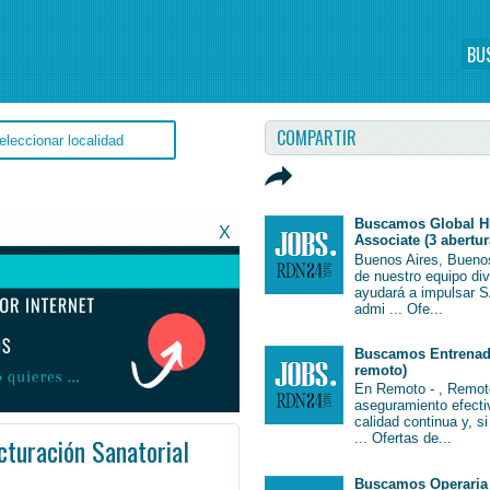
BU
COMPARTIR
Buscamos Global H
X
Associate (3 abertur
Buenos Aires, Bueno
de nuestro equipo di
ayudará a impulsar S
admi ... Ofe...
Buscamos Entrenado
remoto)
En Remoto - , Remot
aseguramiento efectiv
calidad continua y, s
... Ofertas de...
turación Sanatorial
Argentina #EmpleoSantaFe #SantaFe #Job #JobArgentina #Argentina
Buscamos Operaria 