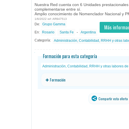
Nuestra Red cuenta con 6 Unidades prestacionales
complementarse entre sí.
Amplio conocimiento de Nomenclador Nacional y PMO
1/6/2022 ref: AR947513
De:
Grupo Gamma
- todos
ID
Empleos en Grupo Gamma
Más informac
-
En:
Rosario
Santa Fe
Argentina
Categoría:
Administración, Contabilidad, RRHH y otras labo
Formación para esta categoría
Administración, Contabilidad, RRHH y otras labores de 
✚ Formación
Compartir esta oferta