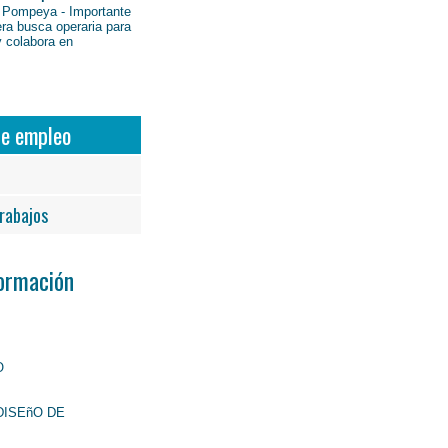
 Pompeya - Importante
ra busca operaria para
y colabora en
de empleo
rabajos
Formación
O
DISEñO DE