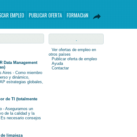
SCAR EMPLEO
PUBLICAR OFERTA
FORMACIóN
.
Ver ofertas de empleo en
otros países
Publicar oferta de empleo
R Data Management
Ayuda
as)
Contactar
s Aires - Como miembro
verso y dinámico,
AP estrategias globales,
r de TI (totalmente
o - Aseguramos un
o de la calidad y la
i Es necesario consejos
de limpieza