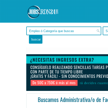
Buscamos Administrativa/o de Fac
Santa Fe, Rosario -
Ofertas de empleo de Administración en Rosario, Santa Fe - Argentina
#Empleo #EmpleoArgentina #
Nuestra Red cuenta con 6 Unidades prestacionales diseñadas para complementarse entre sí.
Amplio ...