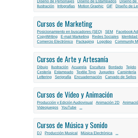
Diseño de Personajes
Diseño de Estampados
Diseño de 
Ilustración
Infografías
Motion Graphic
GIF
Diseño de Le
Cursos de Marketing
Posicionamiento en buscadores (SEO)
SEM
Facebook Ad
CopyWriting
E-mail Marketing
Redes Sociales
Identidad
Comercio Electrónico
Packaging
Logotipo
Community M
Cursos de Arte y Artesanía
Dibujo
Ilustración
Acuarela
Escultura
Bordado
Tejido
Cestería
Estampado
Textile Toys
Juguetes
Carpintería
Lettering
Serigrafía
Encuadernación
Carvado de Sellos
Cursos de Vídeo y Animación
Producción y Edición Audiovisual
Animación 2D
Animaci
Videojuegos
YouTube
...
Cursos de Música y Sonido
DJ
Producción Musical
Música Electrónica
...