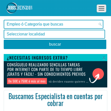
X
Buscamos Especialista en cuentas por
cobrar
Buenos Aires, Buenos Aires -
Ofertas de empleo en Buenos Aires, Buenos Aires - Argentina
Gotuwired, Inc.
#Empleo #EmpleoArgentina #Argentina #EmpleoBuenosAires #BuenosAires #Job #JobArgentina #Argentina