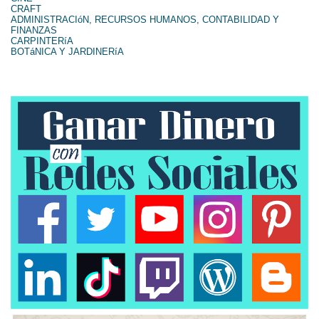
CRAFT
ADMINISTRACIóN, RECURSOS HUMANOS, CONTABILIDAD Y
FINANZAS
CARPINTERíA
BOTáNICA Y JARDINERíA