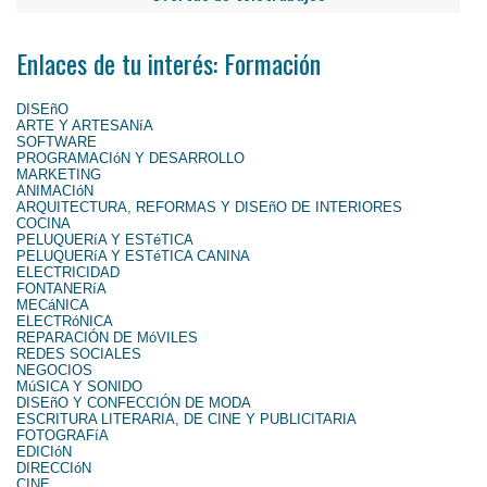
Enlaces de tu interés: Formación
DISEñO
ARTE Y ARTESANíA
SOFTWARE
PROGRAMACIóN Y DESARROLLO
MARKETING
ANIMACIóN
ARQUITECTURA, REFORMAS Y DISEñO DE INTERIORES
COCINA
PELUQUERíA Y ESTéTICA
PELUQUERíA Y ESTéTICA CANINA
ELECTRICIDAD
FONTANERíA
MECáNICA
ELECTRóNICA
REPARACIÓN DE MóVILES
REDES SOCIALES
NEGOCIOS
MúSICA Y SONIDO
DISEñO Y CONFECCIÓN DE MODA
ESCRITURA LITERARIA, DE CINE Y PUBLICITARIA
FOTOGRAFíA
EDICIóN
DIRECCIóN
CINE