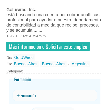
está buscando una cuenta por cobrar analíticas profesional para ayudar a nuestro ...
Gotuwired, Inc.
está buscando una cuenta por cobrar analíticas
profesional para ayudar a nuestro departamento
de contabilidad a medida que recibe, procesos,
y se acumula ... ...
13/6/2022 ref: AR947575
Más información o Solicitar este empleo
De:
GotUWired
- todos
ID
Empleos en GotUWired
-
En:
Buenos Aires
Buenos Aires
Argentina
Categoría:
Formación
✚ Formación