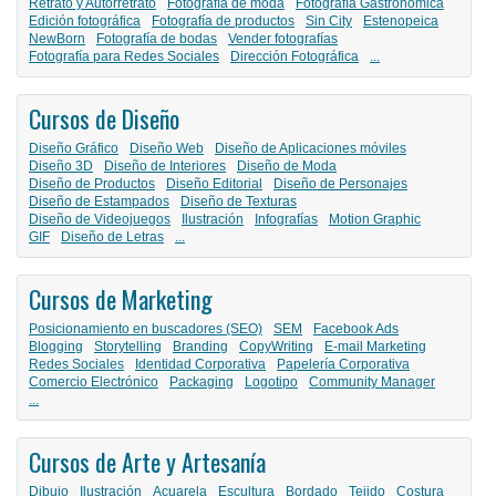
Retrato y Autorretrato
Fotografía de moda
Fotografía Gastronómica
Edición fotográfica
Fotografía de productos
Sin City
Estenopeica
NewBorn
Fotografía de bodas
Vender fotografías
Fotografía para Redes Sociales
Dirección Fotográfica
...
Cursos de Diseño
Diseño Gráfico
Diseño Web
Diseño de Aplicaciones móviles
Diseño 3D
Diseño de Interiores
Diseño de Moda
Diseño de Productos
Diseño Editorial
Diseño de Personajes
Diseño de Estampados
Diseño de Texturas
Diseño de Videojuegos
Ilustración
Infografías
Motion Graphic
GIF
Diseño de Letras
...
Cursos de Marketing
Posicionamiento en buscadores (SEO)
SEM
Facebook Ads
Blogging
Storytelling
Branding
CopyWriting
E-mail Marketing
Redes Sociales
Identidad Corporativa
Papelería Corporativa
Comercio Electrónico
Packaging
Logotipo
Community Manager
...
Cursos de Arte y Artesanía
Dibujo
Ilustración
Acuarela
Escultura
Bordado
Tejido
Costura