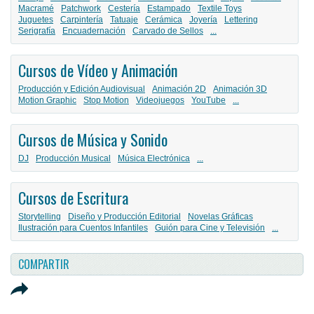
Macramé
Patchwork
Cestería
Estampado
Textile Toys
Juguetes
Carpintería
Tatuaje
Cerámica
Joyería
Lettering
Serigrafía
Encuadernación
Carvado de Sellos
...
Cursos de Vídeo y Animación
Producción y Edición Audiovisual
Animación 2D
Animación 3D
Motion Graphic
Stop Motion
Videojuegos
YouTube
...
Cursos de Música y Sonido
DJ
Producción Musical
Música Electrónica
...
Cursos de Escritura
Storytelling
Diseño y Producción Editorial
Novelas Gráficas
Ilustración para Cuentos Infantiles
Guión para Cine y Televisión
...
COMPARTIR