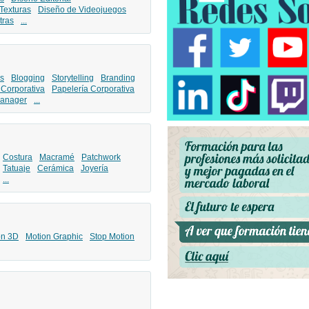
Texturas
Diseño de Videojuegos
tras
...
s
Blogging
Storytelling
Branding
 Corporativa
Papelería Corporativa
anager
...
Costura
Macramé
Patchwork
Tatuaje
Cerámica
Joyería
...
ón 3D
Motion Graphic
Stop Motion