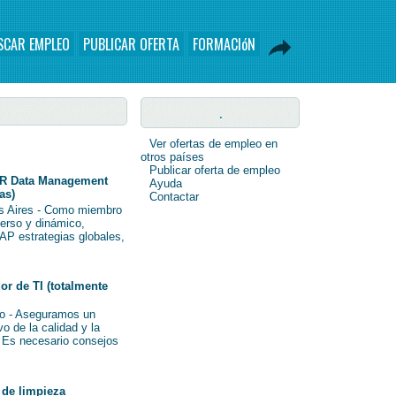
SCAR EMPLEO
PUBLICAR OFERTA
FORMACIóN
.
Ver ofertas de empleo en
otros países
Publicar oferta de empleo
R Data Management
Ayuda
as)
Contactar
s Aires - Como miembro
verso y dinámico,
AP estrategias globales,
r de TI (totalmente
o - Aseguramos un
o de la calidad y la
i Es necesario consejos
de limpieza