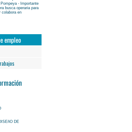
 Pompeya - Importante
ra busca operaria para
y colabora en
de empleo
rabajos
Formación
O
DISEñO DE