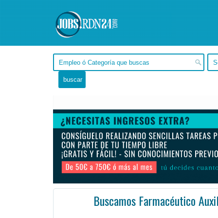
Buscamos Farmacéutico Auxil
Buenos Aires, Malvinas Argentinas -
Ofertas de empleo de Salud en Malvinas Argentinas, Buenos Aires - Argentina
#Empleo #Em
Sus desafíos serán: Atención al cliente (mostrador) Asesor /amiento profesional al cliente Coordina ...