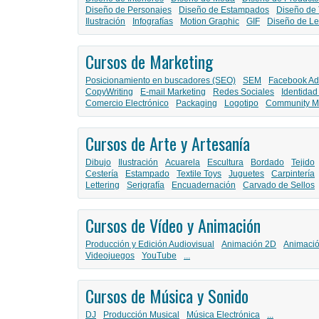
Diseño de Personajes
Diseño de Estampados
Diseño de 
Ilustración
Infografías
Motion Graphic
GIF
Diseño de Le
Cursos de Marketing
Posicionamiento en buscadores (SEO)
SEM
Facebook Ad
CopyWriting
E-mail Marketing
Redes Sociales
Identidad
Comercio Electrónico
Packaging
Logotipo
Community M
Cursos de Arte y Artesanía
Dibujo
Ilustración
Acuarela
Escultura
Bordado
Tejido
Cestería
Estampado
Textile Toys
Juguetes
Carpintería
Lettering
Serigrafía
Encuadernación
Carvado de Sellos
Cursos de Vídeo y Animación
Producción y Edición Audiovisual
Animación 2D
Animaci
Videojuegos
YouTube
...
Cursos de Música y Sonido
DJ
Producción Musical
Música Electrónica
...