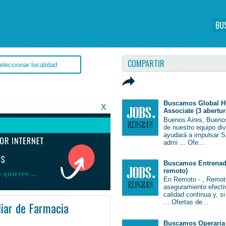
BU
COMPARTIR
Buscamos Global H
X
Associate (3 abertur
Buenos Aires, Bueno
de nuestro equipo di
ayudará a impulsar S
admi ... Ofe...
Buscamos Entrenado
remoto)
En Remoto - , Remot
aseguramiento efectiv
calidad continua y, s
... Ofertas de...
iar de Farmacia
pleoArgentina #Argentina #EmpleoBuenosAires #BuenosAires #Job #JobArgentina #Argentina
Buscamos Operaria 