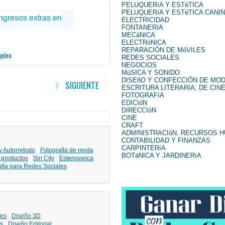
PELUQUERíA Y ESTéTICA
PELUQUERíA Y ESTéTICA CANI
ELECTRICIDAD
FONTANERíA
MECáNICA
ELECTRóNICA
REPARACIÓN DE MóVILES
mpleo
REDES SOCIALES
NEGOCIOS
MúSICA Y SONIDO
DISEñO Y CONFECCIÓN DE MO
〉 SIGUIENTE
ESCRITURA LITERARIA, DE CINE
FOTOGRAFíA
EDICIóN
DIRECCIóN
CINE
CRAFT
ADMINISTRACIóN, RECURSOS 
CONTABILIDAD Y FINANZAS
CARPINTERíA
y Autorretrato
Fotografía de moda
BOTáNICA Y JARDINERíA
 productos
Sin City
Estenopeica
afía para Redes Sociales
les
Diseño 3D
s
Diseño Editorial