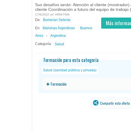
Sus desafíos serán: Atención al cliente (mostrador)
cliente Coordinación a futuro del equipo de trabajo 
17/6/2022 ref: AR947596
De:
Bumeran Selecta
- todos
ID
Empleos en Bumeran Selecta
Más informac
En:
Malvinas Argentinas
Buenos
-
Aires
Argentina
Categoría:
Salud
Formación para esta categoría
Salud (sanidad pública y privada)
✚ Formación
Compartir esta oferta