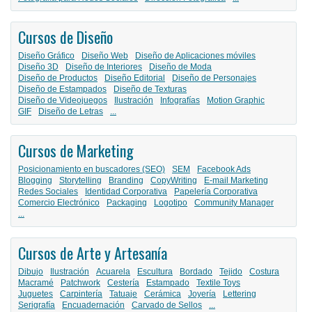
Cursos de Diseño
Diseño Gráfico
Diseño Web
Diseño de Aplicaciones móviles
Diseño 3D
Diseño de Interiores
Diseño de Moda
Diseño de Productos
Diseño Editorial
Diseño de Personajes
Diseño de Estampados
Diseño de Texturas
Diseño de Videojuegos
Ilustración
Infografías
Motion Graphic
GIF
Diseño de Letras
...
Cursos de Marketing
Posicionamiento en buscadores (SEO)
SEM
Facebook Ads
Blogging
Storytelling
Branding
CopyWriting
E-mail Marketing
Redes Sociales
Identidad Corporativa
Papelería Corporativa
Comercio Electrónico
Packaging
Logotipo
Community Manager
...
Cursos de Arte y Artesanía
Dibujo
Ilustración
Acuarela
Escultura
Bordado
Tejido
Costura
Macramé
Patchwork
Cestería
Estampado
Textile Toys
Juguetes
Carpintería
Tatuaje
Cerámica
Joyería
Lettering
Serigrafía
Encuadernación
Carvado de Sellos
...