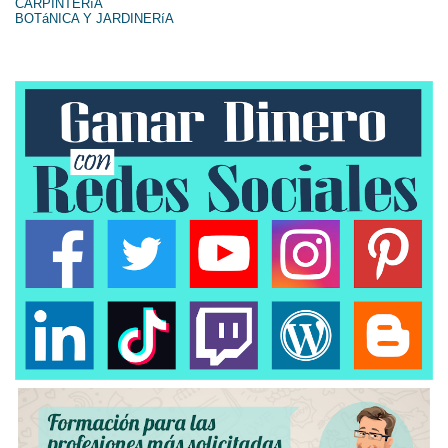
CARPINTERíA
BOTáNICA Y JARDINERíA