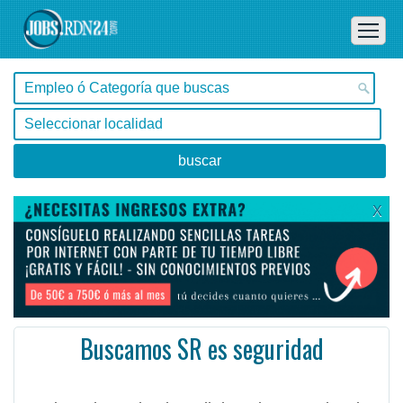
X
Buscamos SR es seguridad
Buenos Aires, Buenos Aires -
Ofertas de empleo en Buenos Aires, Buenos Aires - Argentina
Los ingenieros de Firewall de red corporativa de Lumen (CNFW) se centran en el monitoreo y asegurar ...
#Empleo #EmpleoArgentina #Argentina #EmpleoBuenosAires #BuenosAires #Job #JobArgentina #Argentina