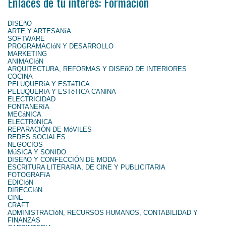
Enlaces de tu interés: Formación
DISEñO
ARTE Y ARTESANíA
SOFTWARE
PROGRAMACIóN Y DESARROLLO
MARKETING
ANIMACIóN
ARQUITECTURA, REFORMAS Y DISEñO DE INTERIORES
COCINA
PELUQUERíA Y ESTéTICA
PELUQUERíA Y ESTéTICA CANINA
ELECTRICIDAD
FONTANERíA
MECáNICA
ELECTRóNICA
REPARACIÓN DE MóVILES
REDES SOCIALES
NEGOCIOS
MúSICA Y SONIDO
DISEñO Y CONFECCIÓN DE MODA
ESCRITURA LITERARIA, DE CINE Y PUBLICITARIA
FOTOGRAFíA
EDICIóN
DIRECCIóN
CINE
CRAFT
ADMINISTRACIóN, RECURSOS HUMANOS, CONTABILIDAD Y
FINANZAS