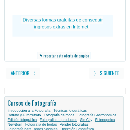
⚑
reportar esta oferta de empleo
ANTERIOR 〈
〉 SIGUIENTE
Cursos de Fotografía
Introducción a la Fotografía
Técnicas fotográficas
Retrato y Autorretrato
Fotografía de moda
Fotografía Gastronómica
Edición fotográfica
Fotografía de productos
Sin City
Estenopeica
NewBorn
Fotografía de bodas
Vender fotografías
Fotografía para Redes Sociales
Dirección Fotográfica
...