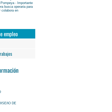
 Pompeya - Importante
ra busca operaria para
y colabora en
de empleo
rabajos
Formación
O
DISEñO DE