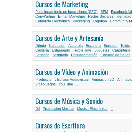
Cursos de Marketing
Posicionamiento en buscadores (SEO)
SEM
Facebook Ad
CopyWriting
E-mail Marketing
Redes Sociales
Identidad
Comercio Electrónico
Packaging
Logotipo
Community M
Cursos de Arte y Artesanía
Dibujo
Ilustración
Acuarela
Escultura
Bordado
Tejido
Cestería
Estampado
Textile Toys
Juguetes
Carpintería
Lettering
Serigrafía
Encuadernación
Carvado de Sellos
Cursos de Vídeo y Animación
Producción y Edición Audiovisual
Animación 2D
Animaci
Videojuegos
YouTube
...
Cursos de Música y Sonido
DJ
Producción Musical
Música Electrónica
...
Cursos de Escritura