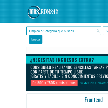
Frontend
Buenos Aires, Capital Federal -
Ofertas de empleo de Diseño y Programación - Tecnología en Capital Federal, Buenos Aires - Argentina
#E
As a Senior Frontend Engineer, you will help improve the overall customer experience.
Whilst yo ...