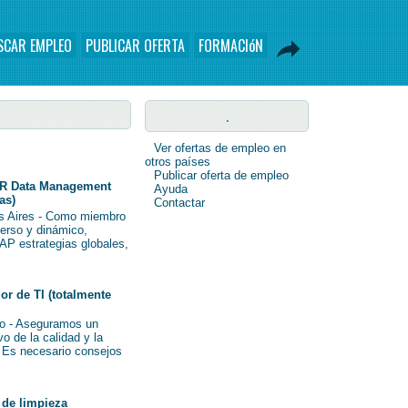
SCAR EMPLEO
PUBLICAR OFERTA
FORMACIóN
.
Ver ofertas de empleo en
otros países
Publicar oferta de empleo
R Data Management
Ayuda
as)
Contactar
s Aires - Como miembro
verso y dinámico,
AP estrategias globales,
r de TI (totalmente
o - Aseguramos un
o de la calidad y la
i Es necesario consejos
de limpieza