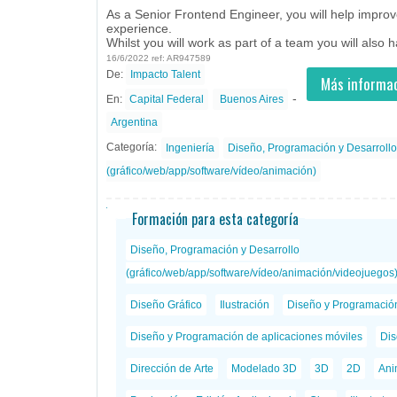
As a Senior Frontend Engineer, you will help improv
experience.
Whilst you will work as part of a team you will also 
16/6/2022 ref: AR947589
De:
Impacto Talent
- todos
ID
Empleos en Impacto Talent
Más informac
-
En:
Capital Federal
Buenos Aires
Argentina
Categoría:
Ingeniería
Diseño, Programación y Desarrollo
(gráfico/web/app/software/vídeo/animación)
Formación para esta categoría
Diseño, Programación y Desarrollo
(gráfico/web/app/software/vídeo/animación/videojuegos
Diseño Gráfico
Ilustración
Diseño y Programació
Diseño y Programación de aplicaciones móviles
Dis
Dirección de Arte
Modelado 3D
3D
2D
Ani