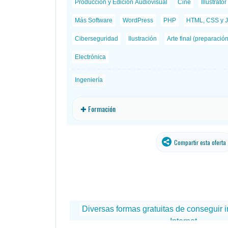
Producción y Edición Audiovisual
Cine
Illustrator
Más Software
WordPress
PHP
HTML, CSS y J
Ciberseguridad
Ilustración
Arte final (preparació
Electrónica
Ingeniería
✚ Formación
Compartir esta oferta