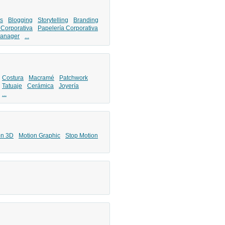
s
Blogging
Storytelling
Branding
 Corporativa
Papelería Corporativa
anager
...
Costura
Macramé
Patchwork
Tatuaje
Cerámica
Joyería
...
ón 3D
Motion Graphic
Stop Motion