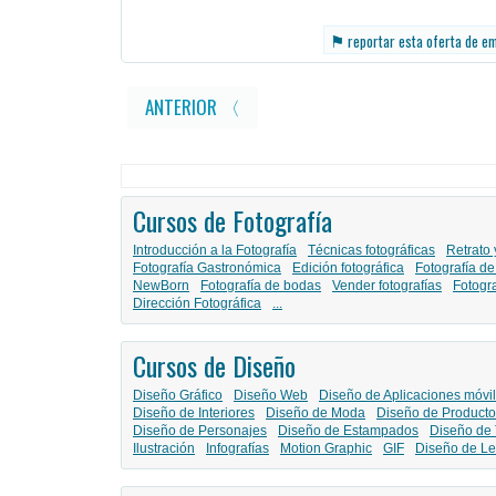
⚑
reportar esta oferta de e
ANTERIOR 〈
Cursos de Fotografía
Introducción a la Fotografía
Técnicas fotográficas
Retrato 
Fotografía Gastronómica
Edición fotográfica
Fotografía de
NewBorn
Fotografía de bodas
Vender fotografías
Fotogr
Dirección Fotográfica
...
Cursos de Diseño
Diseño Gráfico
Diseño Web
Diseño de Aplicaciones móvi
Diseño de Interiores
Diseño de Moda
Diseño de Producto
Diseño de Personajes
Diseño de Estampados
Diseño de 
Ilustración
Infografías
Motion Graphic
GIF
Diseño de Le