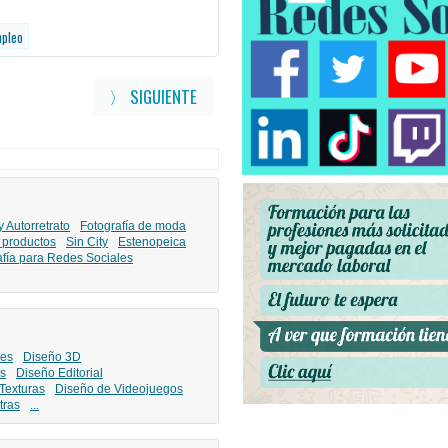
mpleo
〉 SIGUIENTE
y Autorretrato
Fotografía de moda
 productos
Sin City
Estenopeica
afía para Redes Sociales
les
Diseño 3D
s
Diseño Editorial
Texturas
Diseño de Videojuegos
tras
...