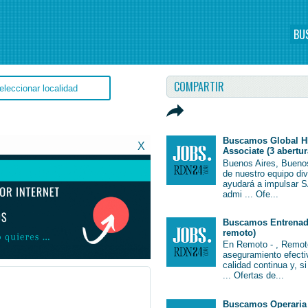
BU
COMPARTIR
Buscamos Global H
X
Associate (3 abertur
Buenos Aires, Bueno
de nuestro equipo di
ayudará a impulsar S
admi ... Ofe...
Buscamos Entrenado
remoto)
En Remoto - , Remot
aseguramiento efectiv
calidad continua y, s
... Ofertas de...
mpleo #EmpleoArgentina #Argentina #EmpleoBuenosAires #BuenosAires #Job #JobArgentina #Argentina
Buscamos Operaria 