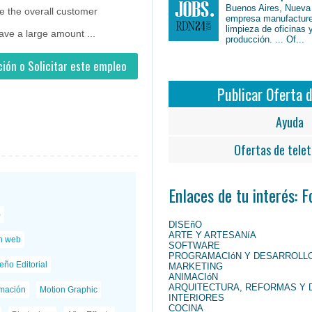
Buenos Aires, Nueva
e the overall customer
empresa manufacture
limpieza de oficinas 
have a large amount ...
producción. ... Of...
ión o Solicitar este empleo
Publicar Oferta 
Ayuda
Ofertas de telet
Enlaces de tu interés: 
)
DISEñO
ARTE Y ARTESANíA
n web
SOFTWARE
PROGRAMACIóN Y DESARROLL
eño Editorial
MARKETING
ANIMACIóN
ARQUITECTURA, REFORMAS Y 
mación
Motion Graphic
INTERIORES
COCINA