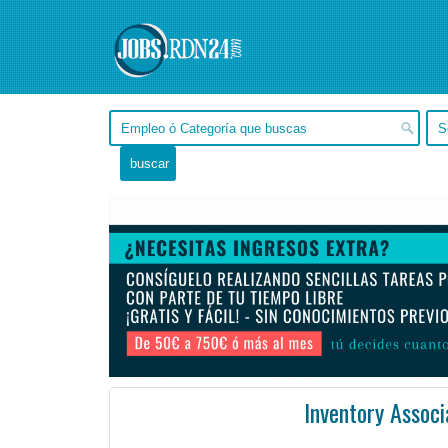
Inventory Associ
En Remoto - , Remoto -
Ofertas de empleo en Remoto, - Argentina
#Empleo #EmpleoArgentina #Argentina #Empleo # #Job #JobArgentina #Argentina
Working with Brands to Onboard, LoadIn and monitor stock levels.
Reconcile shipments with repor ...