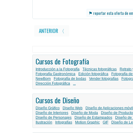
⚑
reportar esta oferta de e
ANTERIOR 〈
Cursos de Fotografía
Introducción a la Fotografía
Técnicas fotográficas
Retrato 
Fotografía Gastronómica
Edición fotográfica
Fotografía de
NewBorn
Fotografía de bodas
Vender fotografías
Fotogr
Dirección Fotográfica
...
Cursos de Diseño
Diseño Gráfico
Diseño Web
Diseño de Aplicaciones móvi
Diseño de Interiores
Diseño de Moda
Diseño de Producto
Diseño de Personajes
Diseño de Estampados
Diseño de 
Ilustración
Infografías
Motion Graphic
GIF
Diseño de Le