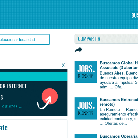
BU
COMPARTIR
Buscamos Global H
X
Associate (3 abertur
Buenos Aires, Bueno
de nuestro equipo di
ayudará a impulsar S
admi ... Ofe...
Buscamos Entrenado
remoto)
En Remoto - , Remot
aseguramiento efectiv
calidad continua y, s
... Ofertas de...
ate
Buscamos Operaria 