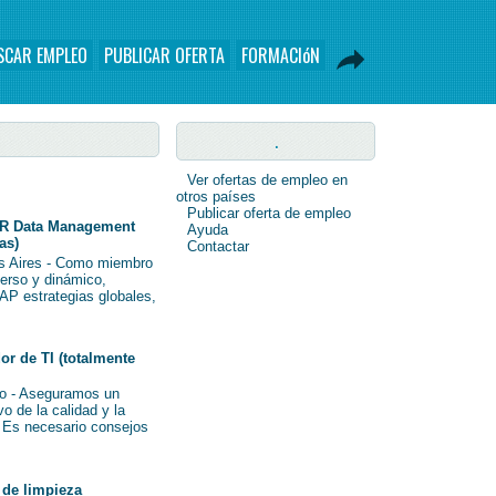
SCAR EMPLEO
PUBLICAR OFERTA
FORMACIóN
.
Ver ofertas de empleo en
otros países
Publicar oferta de empleo
R Data Management
Ayuda
as)
Contactar
s Aires - Como miembro
verso y dinámico,
AP estrategias globales,
r de TI (totalmente
o - Aseguramos un
o de la calidad y la
i Es necesario consejos
de limpieza