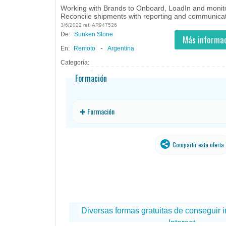
Working with Brands to Onboard, LoadIn and monitor
Reconcile shipments with reporting and communicatio
3/6/2022 ref: AR947526
De:
Sunken Stone
- Teletrabajo
- todos
ID
Empleos en Sunken Stone
Más informac
-
En:
Remoto
Argentina
Categoría:
Formación
✚ Formación
Compartir esta oferta