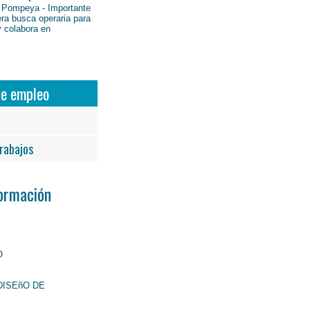
 Pompeya - Importante
ra busca operaria para
y colabora en
de empleo
rabajos
Formación
O
DISEñO DE