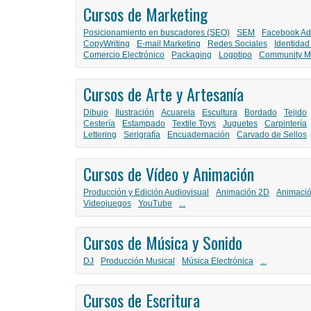
Cursos de Marketing
Posicionamiento en buscadores (SEO)
SEM
Facebook Ad
CopyWriting
E-mail Marketing
Redes Sociales
Identidad
Comercio Electrónico
Packaging
Logotipo
Community M
Cursos de Arte y Artesanía
Dibujo
Ilustración
Acuarela
Escultura
Bordado
Tejido
Cestería
Estampado
Textile Toys
Juguetes
Carpintería
Lettering
Serigrafía
Encuadernación
Carvado de Sellos
Cursos de Vídeo y Animación
Producción y Edición Audiovisual
Animación 2D
Animaci
Videojuegos
YouTube
...
Cursos de Música y Sonido
DJ
Producción Musical
Música Electrónica
...
Cursos de Escritura