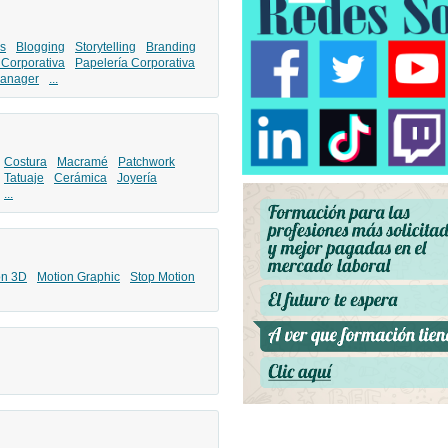
s
Blogging
Storytelling
Branding
 Corporativa
Papelería Corporativa
anager
...
Costura
Macramé
Patchwork
Tatuaje
Cerámica
Joyería
...
ón 3D
Motion Graphic
Stop Motion