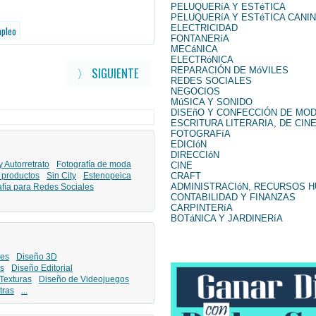
PELUQUERíA Y ESTéTICA
PELUQUERíA Y ESTéTICA CANI
ELECTRICIDAD
mpleo
FONTANERíA
MECáNICA
ELECTRóNICA
〉 SIGUIENTE
REPARACIÓN DE MóVILES
REDES SOCIALES
NEGOCIOS
MúSICA Y SONIDO
DISEñO Y CONFECCIÓN DE MO
ESCRITURA LITERARIA, DE CINE
FOTOGRAFíA
EDICIóN
DIRECCIóN
y Autorretrato
Fotografía de moda
CINE
CRAFT
 productos
Sin City
Estenopeica
ADMINISTRACIóN, RECURSOS 
afía para Redes Sociales
CONTABILIDAD Y FINANZAS
CARPINTERíA
BOTáNICA Y JARDINERíA
les
Diseño 3D
s
Diseño Editorial
Texturas
Diseño de Videojuegos
tras
...