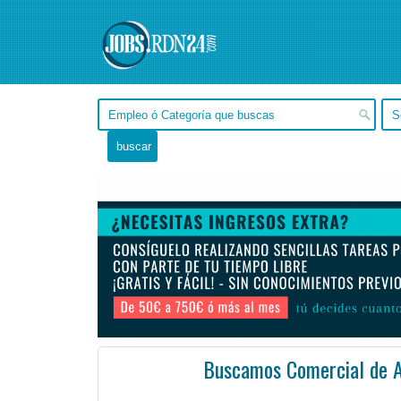
Buscamos Comercial de 
Córdoba, Río Cuarto -
Ofertas de empleo de Ventas en Río Cuarto, Córdoba - Argentina
#Empleo #EmpleoArgentina #Argentina #EmpleoCórdoba #Córdoba #Jo
Profesional graduado(a) en carreras de Ing.
Agronómica y/o carreras afines con formación comerc ...