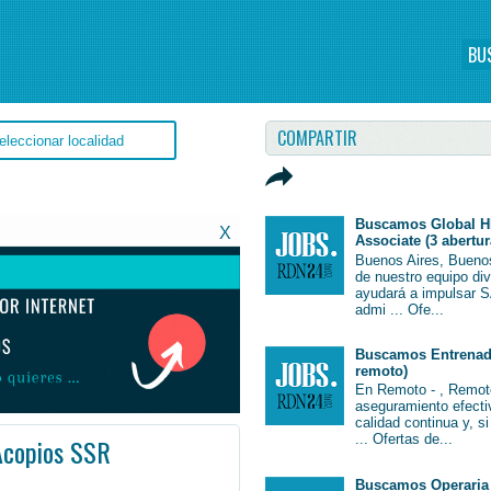
BU
COMPARTIR
Buscamos Global H
X
Associate (3 abertur
Buenos Aires, Bueno
de nuestro equipo di
ayudará a impulsar S
admi ... Ofe...
Buscamos Entrenado
remoto)
En Remoto - , Remot
aseguramiento efectiv
calidad continua y, s
... Ofertas de...
Acopios SSR
b #JobArgentina #Argentina
Buscamos Operaria 