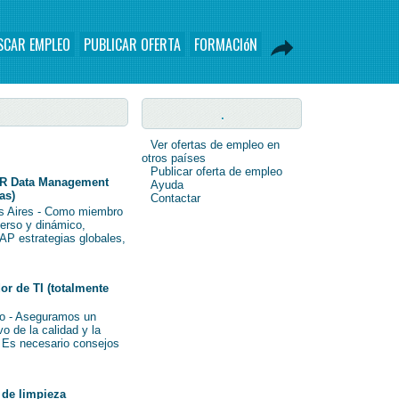
SCAR EMPLEO
PUBLICAR OFERTA
FORMACIóN
.
Ver ofertas de empleo en
otros países
Publicar oferta de empleo
R Data Management
Ayuda
as)
Contactar
s Aires - Como miembro
verso y dinámico,
AP estrategias globales,
r de TI (totalmente
o - Aseguramos un
o de la calidad y la
i Es necesario consejos
de limpieza