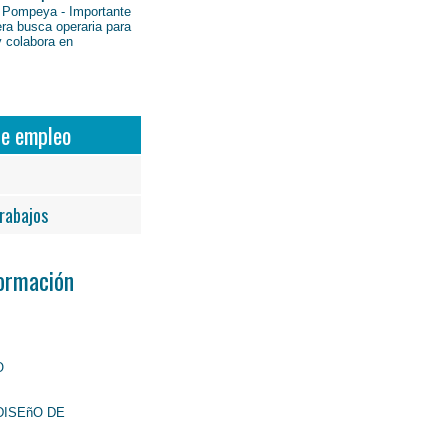
 Pompeya - Importante
ra busca operaria para
y colabora en
de empleo
rabajos
Formación
O
DISEñO DE