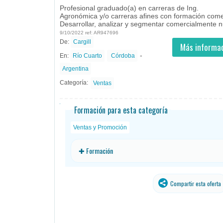
Profesional graduado(a) en carreras de Ing.
Agronómica y/o carreras afines con formación come
Desarrollar, analizar y segmentar comercialmente nu
9/10/2022 ref: AR947696
De:
Cargill
- todos
ID
Empleos en Cargill
Más informac
-
En:
Río Cuarto
Córdoba
Argentina
Categoría:
Ventas
Formación para esta categoría
Ventas y Promoción
✚ Formación
Compartir esta oferta