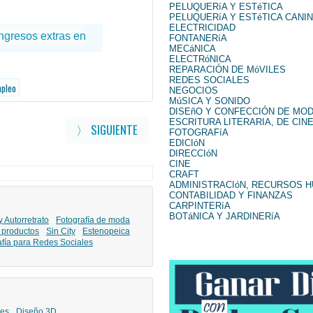
PELUQUERíA Y ESTéTICA
PELUQUERíA Y ESTéTICA CANI
ELECTRICIDAD
FONTANERíA
MECáNICA
ELECTRóNICA
REPARACIÓN DE MóVILES
REDES SOCIALES
mpleo
NEGOCIOS
MúSICA Y SONIDO
DISEñO Y CONFECCIÓN DE MO
ESCRITURA LITERARIA, DE CINE
〉 SIGUIENTE
FOTOGRAFíA
EDICIóN
DIRECCIóN
CINE
CRAFT
ADMINISTRACIóN, RECURSOS 
CONTABILIDAD Y FINANZAS
CARPINTERíA
BOTáNICA Y JARDINERíA
y Autorretrato
Fotografía de moda
 productos
Sin City
Estenopeica
afía para Redes Sociales
les
Diseño 3D