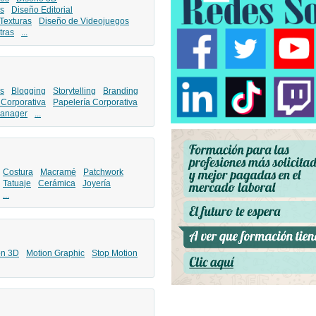
s
Diseño Editorial
Texturas
Diseño de Videojuegos
tras
...
s
Blogging
Storytelling
Branding
 Corporativa
Papelería Corporativa
anager
...
Costura
Macramé
Patchwork
Tatuaje
Cerámica
Joyería
...
ón 3D
Motion Graphic
Stop Motion