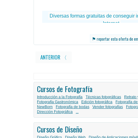
⚑
reportar esta oferta de e
ANTERIOR 〈
Cursos de Fotografía
Introducción a la Fotografía
Técnicas fotográficas
Retrato 
Fotografía Gastronómica
Edición fotográfica
Fotografía de
NewBorn
Fotografía de bodas
Vender fotografías
Fotogr
Dirección Fotográfica
...
Cursos de Diseño
Diseño Gráfico
Diseño Web
Diseño de Aplicaciones móvi