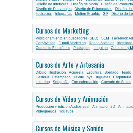
Diseño de Interiores
Diseño de Moda
Diseño de Producto
Diseño de Personajes
Diseño de Estampados
Diseño de 
Ilustración
Infografías
Motion Graphic
GIF
Diseño de Le
Cursos de Marketing
Posicionamiento en buscadores (SEO)
SEM
Facebook Ad
CopyWriting
E-mail Marketing
Redes Sociales
Identidad
Comercio Electrónico
Packaging
Logotipo
Community M
Cursos de Arte y Artesanía
Dibujo
Ilustración
Acuarela
Escultura
Bordado
Tejido
Cestería
Estampado
Textile Toys
Juguetes
Carpintería
Lettering
Serigrafía
Encuadernación
Carvado de Sellos
Cursos de Vídeo y Animación
Producción y Edición Audiovisual
Animación 2D
Animaci
Videojuegos
YouTube
...
Cursos de Música y Sonido