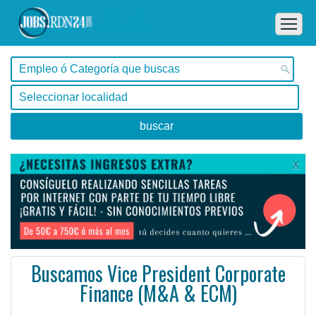
X
Buscamos Vice President Corporate
Finance (M&A & ECM)
Buenos Aires, Capital Federal -
Ofertas de empleo en Capital Federal, Buenos Aires - Argentina
Graduado /as de las carreras de Administración de Empresas, Contador Público, Ingeniería Industrial ...
#Empleo #EmpleoArgentina #Argentina #EmpleoBuenosAires #BuenosAires #Job #JobArgentina #Argentina