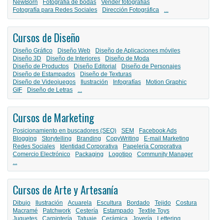
NewBorn
Fotografía de bodas
Vender fotografías
Fotografía para Redes Sociales
Dirección Fotográfica
...
Cursos de Diseño
Diseño Gráfico
Diseño Web
Diseño de Aplicaciones móviles
Diseño 3D
Diseño de Interiores
Diseño de Moda
Diseño de Productos
Diseño Editorial
Diseño de Personajes
Diseño de Estampados
Diseño de Texturas
Diseño de Videojuegos
Ilustración
Infografías
Motion Graphic
GIF
Diseño de Letras
...
Cursos de Marketing
Posicionamiento en buscadores (SEO)
SEM
Facebook Ads
Blogging
Storytelling
Branding
CopyWriting
E-mail Marketing
Redes Sociales
Identidad Corporativa
Papelería Corporativa
Comercio Electrónico
Packaging
Logotipo
Community Manager
...
Cursos de Arte y Artesanía
Dibujo
Ilustración
Acuarela
Escultura
Bordado
Tejido
Costura
Macramé
Patchwork
Cestería
Estampado
Textile Toys
Juguetes
Carpintería
Tatuaje
Cerámica
Joyería
Lettering