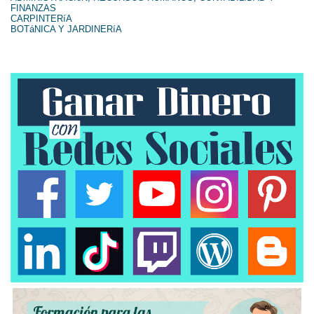
FINANZAS
CARPINTERíA
BOTáNICA Y JARDINERíA