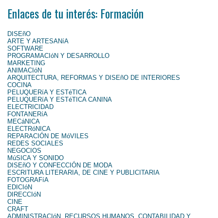
Enlaces de tu interés: Formación
DISEñO
ARTE Y ARTESANíA
SOFTWARE
PROGRAMACIóN Y DESARROLLO
MARKETING
ANIMACIóN
ARQUITECTURA, REFORMAS Y DISEñO DE INTERIORES
COCINA
PELUQUERíA Y ESTéTICA
PELUQUERíA Y ESTéTICA CANINA
ELECTRICIDAD
FONTANERíA
MECáNICA
ELECTRóNICA
REPARACIÓN DE MóVILES
REDES SOCIALES
NEGOCIOS
MúSICA Y SONIDO
DISEñO Y CONFECCIÓN DE MODA
ESCRITURA LITERARIA, DE CINE Y PUBLICITARIA
FOTOGRAFíA
EDICIóN
DIRECCIóN
CINE
CRAFT
ADMINISTRACIóN, RECURSOS HUMANOS, CONTABILIDAD Y