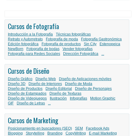
Cursos de Fotografía
Introducción a la Fotografía
Técnicas fotográficas
Retrato y Autorretrato
Fotografía de moda
Fotografía Gastronómica
Edición fotográfica
Fotografía de productos
Sin City
Estenopeica
NewBorn
Fotografía de bodas
Vender fotografías
Fotografía para Redes Sociales
Dirección Fotográfica
...
Cursos de Diseño
Diseño Gráfico
Diseño Web
Diseño de Aplicaciones móviles
Diseño 3D
Diseño de Interiores
Diseño de Moda
Diseño de Productos
Diseño Editorial
Diseño de Personajes
Diseño de Estampados
Diseño de Texturas
Diseño de Videojuegos
Ilustración
Infografías
Motion Graphic
GIF
Diseño de Letras
...
Cursos de Marketing
Posicionamiento en buscadores (SEO)
SEM
Facebook Ads
Blogging
Storytelling
Branding
CopyWriting
E-mail Marketing