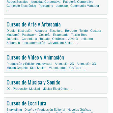
Redes Sociales
Identidad Corporativa
Papelería Corporativa
Comercio Electrónico
Packaging
Logotipo
Community Manager
...
Cursos de Arte y Artesanía
Dibujo
Ilustración
Acuarela
Escultura
Bordado
Tejido
Costura
Macramé
Patchwork
Cestería
Estampado
Textile Toys
Juguetes
Carpintería
Tatuaje
Cerámica
Joyería
Lettering
Serigrafía
Encuadernación
Carvado de Sellos
...
Cursos de Vídeo y Animación
Producción y Edición Audiovisual
Animación 2D
Animación 3D
Motion Graphic
Stop Motion
Videojuegos
YouTube
...
Cursos de Música y Sonido
DJ
Producción Musical
Música Electrónica
...
Cursos de Escritura
Storytelling
Diseño y Producción Editorial
Novelas Gráficas