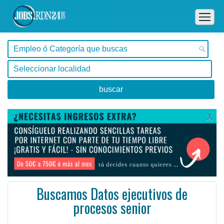
X
Buscamos Datos ejecutivos de
procesos senior
Buenos Aires, Buenos Aires -
Ofertas de empleo de Diseño y Programación - Tecnología en Buenos Aires, Buenos Aires - Argentina
Como consultor de seguridad y recuperación de miembros, proporcionará servicios la posibilidad de ad ...
#Empleo #EmpleoArgentina #Argentina #EmpleoBuenosAires #BuenosAires #Job #JobArgentina #Argentina