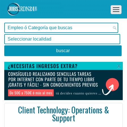
X
Client Technology: Operations &
Support
Buenos Aires, Capital Federal -
Ofertas de empleo de Diseño y Programación - Tecnología en Capital Federal, Buenos Aires - Argentina
Enterprise Service Management – Assurance Production Support Leader – Associate Director /a.
#Empleo #EmpleoArgentina #Argentina #EmpleoBuenosAires #BuenosAires #Job #JobArgentina #Argentina