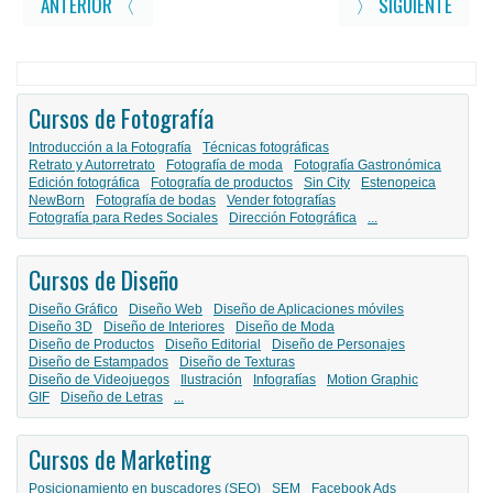
ANTERIOR 〈
〉 SIGUIENTE
Cursos de Fotografía
Introducción a la Fotografía
Técnicas fotográficas
Retrato y Autorretrato
Fotografía de moda
Fotografía Gastronómica
Edición fotográfica
Fotografía de productos
Sin City
Estenopeica
NewBorn
Fotografía de bodas
Vender fotografías
Fotografía para Redes Sociales
Dirección Fotográfica
...
Cursos de Diseño
Diseño Gráfico
Diseño Web
Diseño de Aplicaciones móviles
Diseño 3D
Diseño de Interiores
Diseño de Moda
Diseño de Productos
Diseño Editorial
Diseño de Personajes
Diseño de Estampados
Diseño de Texturas
Diseño de Videojuegos
Ilustración
Infografías
Motion Graphic
GIF
Diseño de Letras
...
Cursos de Marketing
Posicionamiento en buscadores (SEO)
SEM
Facebook Ads