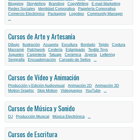
Blogging
Storytelling
Branding
CopyWriting
E-mail Marketing
Redes Sociales
Identidad Corporativa
Papelería Corporativa
Comercio Electrónico
Packaging
Logotipo
Community Manager
...
Cursos de Arte y Artesanía
Dibujo
Ilustración
Acuarela
Escultura
Bordado
Tejido
Costura
Macramé
Patchwork
Cestería
Estampado
Textile Toys
Juguetes
Carpintería
Tatuaje
Cerámica
Joyería
Lettering
Serigrafía
Encuadernación
Carvado de Sellos
...
Cursos de Vídeo y Animación
Producción y Edición Audiovisual
Animación 2D
Animación 3D
Motion Graphic
Stop Motion
Videojuegos
YouTube
...
Cursos de Música y Sonido
DJ
Producción Musical
Música Electrónica
...
Cursos de Escritura