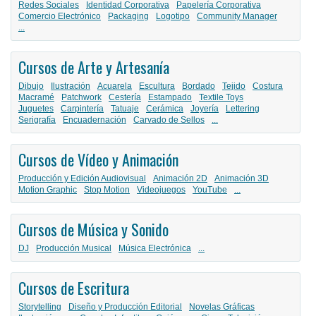
Redes Sociales
Identidad Corporativa
Papelería Corporativa
Comercio Electrónico
Packaging
Logotipo
Community Manager
...
Cursos de Arte y Artesanía
Dibujo
Ilustración
Acuarela
Escultura
Bordado
Tejido
Costura
Macramé
Patchwork
Cestería
Estampado
Textile Toys
Juguetes
Carpintería
Tatuaje
Cerámica
Joyería
Lettering
Serigrafía
Encuadernación
Carvado de Sellos
...
Cursos de Vídeo y Animación
Producción y Edición Audiovisual
Animación 2D
Animación 3D
Motion Graphic
Stop Motion
Videojuegos
YouTube
...
Cursos de Música y Sonido
DJ
Producción Musical
Música Electrónica
...
Cursos de Escritura
Storytelling
Diseño y Producción Editorial
Novelas Gráficas