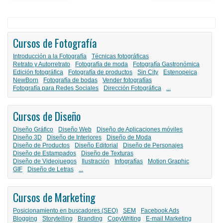
Cursos de Fotografía
Introducción a la Fotografía
Técnicas fotográficas
Retrato y Autorretrato
Fotografía de moda
Fotografía Gastronómica
Edición fotográfica
Fotografía de productos
Sin City
Estenopeica
NewBorn
Fotografía de bodas
Vender fotografías
Fotografía para Redes Sociales
Dirección Fotográfica
...
Cursos de Diseño
Diseño Gráfico
Diseño Web
Diseño de Aplicaciones móviles
Diseño 3D
Diseño de Interiores
Diseño de Moda
Diseño de Productos
Diseño Editorial
Diseño de Personajes
Diseño de Estampados
Diseño de Texturas
Diseño de Videojuegos
Ilustración
Infografías
Motion Graphic
GIF
Diseño de Letras
...
Cursos de Marketing
Posicionamiento en buscadores (SEO)
SEM
Facebook Ads
Blogging
Storytelling
Branding
CopyWriting
E-mail Marketing