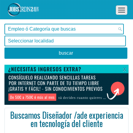
X
Buscamos Diseñador /ade experiencia
en tecnología del cliente
Buenos Aires, Capital Federal -
Ofertas de empleo de Diseño y Programación - Tecnología en Capital Federal, Buenos Aires - Argentina
57 s de experiencia aplicada en proceso de diseño centrado en el usuario para productos o servicios ...
#Empleo #EmpleoArgentina #Argentina #EmpleoBuenosAires #BuenosAires #Job #JobArgentina #Argentina