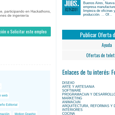
Buenos Aires, Nueva
- Argentina
ntina #Argentina
empresa manufacture
limpieza de oficinas 
e, participando en Hackathons,
producción. ... Of...
ones de ingeniería
ión o Solicitar este empleo
Publicar Oferta 
Ayuda
Ofertas de telet
Enlaces de tu interés: 
DISEñO
)
ARTE Y ARTESANíA
SOFTWARE
PROGRAMACIóN Y DESARROLL
n web
MARKETING
ANIMACIóN
eño Editorial
ARQUITECTURA, REFORMAS Y 
INTERIORES
COCINA
mación
Motion Graphic