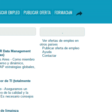
SCAR EMPLEO
PUBLICAR OFERTA
FORMACIóN
.
Ver ofertas de empleo en
otros países
Publicar oferta de empleo
R Data Management
Ayuda
as)
Contactar
s Aires - Como miembro
verso y dinámico,
AP estrategias globales,
r de TI (totalmente
o - Aseguramos un
o de la calidad y la
i Es necesario consejos
de limpieza