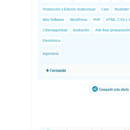
Producción y Edición Audiovisual
Cine
Illustrator
Más Software
WordPress
PHP
HTML, CSS y J
Ciberseguridad
Ilustración
Arte final (preparació
Electrónica
Ingeniería
✚ Formación
Compartir esta oferta
traducido