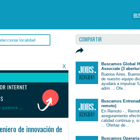
BU
COMPARTIR
Buscamos Global H
X
Associate (3 abertur
Buenos Aires, Bueno
de nuestro equipo di
ayudará a impulsar S
admi ... Ofe...
Buscamos Entrenado
remoto)
En Remoto - , Remot
aseguramiento efectiv
calidad continua y, s
... Ofertas de...
eniero de innovación de
Buscamos Operaria 