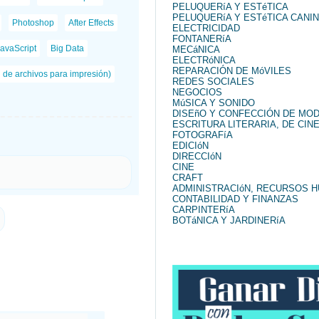
PELUQUERíA Y ESTéTICA
PELUQUERíA Y ESTéTICA CANI
Photoshop
After Effects
ELECTRICIDAD
FONTANERíA
avaScript
Big Data
MECáNICA
ELECTRóNICA
REPARACIÓN DE MóVILES
n de archivos para impresión)
REDES SOCIALES
NEGOCIOS
MúSICA Y SONIDO
DISEñO Y CONFECCIÓN DE MO
ESCRITURA LITERARIA, DE CINE
FOTOGRAFíA
EDICIóN
DIRECCIóN
CINE
CRAFT
ADMINISTRACIóN, RECURSOS 
CONTABILIDAD Y FINANZAS
CARPINTERíA
BOTáNICA Y JARDINERíA