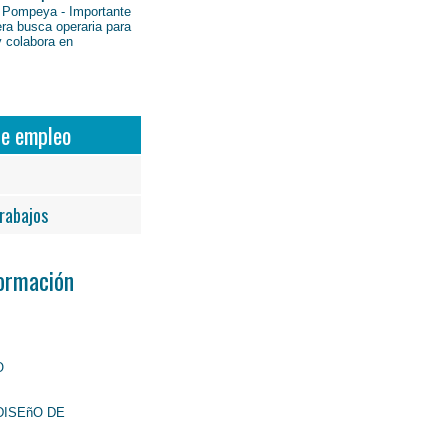
 Pompeya - Importante
ra busca operaria para
y colabora en
de empleo
rabajos
Formación
O
DISEñO DE