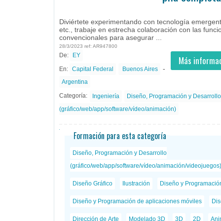
Buenos Aires, Capital Federal -
Ofertas de empleo de Diseño y Programación - Tecnología en Capital Federal, Buenos Aires 
Diviértete experimentando con tecnología emergente, participando en Hackathons, etc., trabaje en est ...
#Empleo #EmpleoArgentina #Argentina #EmpleoBuenosAires #BuenosAires #Job #JobArge
Diviértete experimentando con tecnología emergent
etc., trabaje en estrecha colaboración con las funci
convencionales para asegurar ...
28/3/2023 ref: AR947800
De:
EY
- todos
ID
Empleos en EY
Más informac
-
En:
Capital Federal
Buenos Aires
Argentina
Categoría:
Ingeniería
Diseño, Programación y Desarrollo
(gráfico/web/app/software/vídeo/animación)
Formación para esta categoría
Diseño, Programación y Desarrollo
(gráfico/web/app/software/vídeo/animación/videojuegos
Diseño Gráfico
Ilustración
Diseño y Programació
Diseño y Programación de aplicaciones móviles
Dis
Dirección de Arte
Modelado 3D
3D
2D
Ani