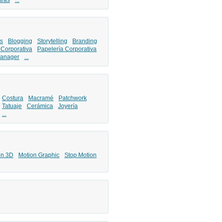
tras
...
s
Blogging
Storytelling
Branding
 Corporativa
Papelería Corporativa
anager
...
Costura
Macramé
Patchwork
Tatuaje
Cerámica
Joyería
...
ón 3D
Motion Graphic
Stop Motion