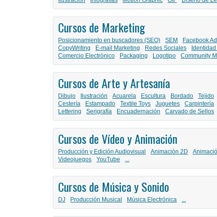
Ilustración
Infografías
Motion Graphic
GIF
Diseño de Le
Cursos de Marketing
Posicionamiento en buscadores (SEO)
SEM
Facebook Ad
CopyWriting
E-mail Marketing
Redes Sociales
Identidad
Comercio Electrónico
Packaging
Logotipo
Community M
Cursos de Arte y Artesanía
Dibujo
Ilustración
Acuarela
Escultura
Bordado
Tejido
Cestería
Estampado
Textile Toys
Juguetes
Carpintería
Lettering
Serigrafía
Encuadernación
Carvado de Sellos
Cursos de Vídeo y Animación
Producción y Edición Audiovisual
Animación 2D
Animaci
Videojuegos
YouTube
...
Cursos de Música y Sonido
DJ
Producción Musical
Música Electrónica
...