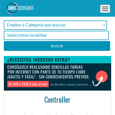
X
Controller
Buenos Aires, Buenos Aires -
Ofertas de empleo en Buenos Aires, Buenos Aires - Argentina
Support business critical controlling activities (reporting, analysis, budgeting, forecasting, clos ...
#Empleo #EmpleoArgentina #Argentina #EmpleoBuenosAires #BuenosAires #Job #JobArgentina #Argentina