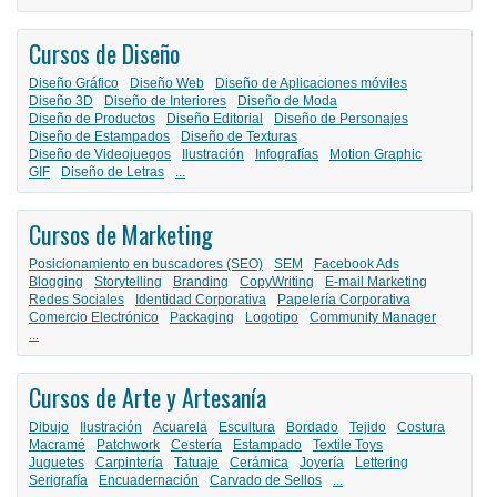
Cursos de Diseño
Diseño Gráfico
Diseño Web
Diseño de Aplicaciones móviles
Diseño 3D
Diseño de Interiores
Diseño de Moda
Diseño de Productos
Diseño Editorial
Diseño de Personajes
Diseño de Estampados
Diseño de Texturas
Diseño de Videojuegos
Ilustración
Infografías
Motion Graphic
GIF
Diseño de Letras
...
Cursos de Marketing
Posicionamiento en buscadores (SEO)
SEM
Facebook Ads
Blogging
Storytelling
Branding
CopyWriting
E-mail Marketing
Redes Sociales
Identidad Corporativa
Papelería Corporativa
Comercio Electrónico
Packaging
Logotipo
Community Manager
...
Cursos de Arte y Artesanía
Dibujo
Ilustración
Acuarela
Escultura
Bordado
Tejido
Costura
Macramé
Patchwork
Cestería
Estampado
Textile Toys
Juguetes
Carpintería
Tatuaje
Cerámica
Joyería
Lettering
Serigrafía
Encuadernación
Carvado de Sellos
...