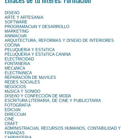
DISEñO
ARTE Y ARTESANíA
SOFTWARE
PROGRAMACIóN Y DESARROLLO
MARKETING
ANIMACIóN
ARQUITECTURA, REFORMAS Y DISEñO DE INTERIORES
COCINA
PELUQUERíA Y ESTéTICA
PELUQUERíA Y ESTéTICA CANINA
ELECTRICIDAD
FONTANERíA
MECáNICA
ELECTRóNICA
REPARACIÓN DE MóVILES
REDES SOCIALES
NEGOCIOS
MúSICA Y SONIDO
DISEñO Y CONFECCIÓN DE MODA
ESCRITURA LITERARIA, DE CINE Y PUBLICITARIA
FOTOGRAFíA
EDICIóN
DIRECCIóN
CINE
CRAFT
ADMINISTRACIóN, RECURSOS HUMANOS, CONTABILIDAD Y
FINANZAS
CARPINTERíA