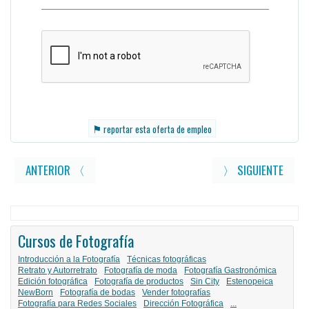
⚑
reportar esta oferta de empleo
ANTERIOR 〈
〉 SIGUIENTE
Cursos de Fotografía
Introducción a la Fotografía
Técnicas fotográficas
Retrato y Autorretrato
Fotografía de moda
Fotografía Gastronómica
Edición fotográfica
Fotografía de productos
Sin City
Estenopeica
NewBorn
Fotografía de bodas
Vender fotografías
Fotografía para Redes Sociales
Dirección Fotográfica
...