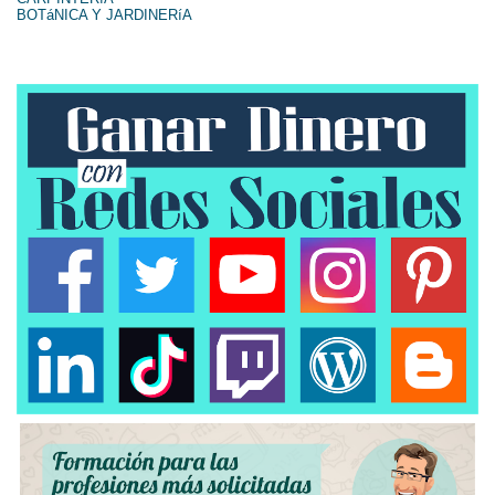
BOTáNICA Y JARDINERíA