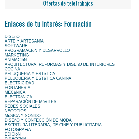
Ofertas de teletrabajos
Enlaces de tu interés: Formación
DISEñO
ARTE Y ARTESANíA
SOFTWARE
PROGRAMACIóN Y DESARROLLO
MARKETING
ANIMACIóN
ARQUITECTURA, REFORMAS Y DISEñO DE INTERIORES
COCINA
PELUQUERíA Y ESTéTICA
PELUQUERíA Y ESTéTICA CANINA
ELECTRICIDAD
FONTANERíA
MECáNICA
ELECTRóNICA
REPARACIÓN DE MóVILES
REDES SOCIALES
NEGOCIOS
MúSICA Y SONIDO
DISEñO Y CONFECCIÓN DE MODA
ESCRITURA LITERARIA, DE CINE Y PUBLICITARIA
FOTOGRAFíA
EDICIóN
DIRECCIóN