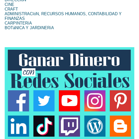
CINE
CRAFT
ADMINISTRACIóN, RECURSOS HUMANOS, CONTABILIDAD Y
FINANZAS
CARPINTERíA
BOTáNICA Y JARDINERíA