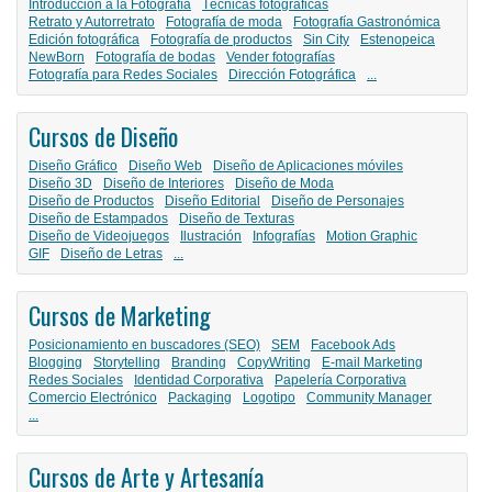
Introducción a la Fotografía
Técnicas fotográficas
Retrato y Autorretrato
Fotografía de moda
Fotografía Gastronómica
Edición fotográfica
Fotografía de productos
Sin City
Estenopeica
NewBorn
Fotografía de bodas
Vender fotografías
Fotografía para Redes Sociales
Dirección Fotográfica
...
Cursos de Diseño
Diseño Gráfico
Diseño Web
Diseño de Aplicaciones móviles
Diseño 3D
Diseño de Interiores
Diseño de Moda
Diseño de Productos
Diseño Editorial
Diseño de Personajes
Diseño de Estampados
Diseño de Texturas
Diseño de Videojuegos
Ilustración
Infografías
Motion Graphic
GIF
Diseño de Letras
...
Cursos de Marketing
Posicionamiento en buscadores (SEO)
SEM
Facebook Ads
Blogging
Storytelling
Branding
CopyWriting
E-mail Marketing
Redes Sociales
Identidad Corporativa
Papelería Corporativa
Comercio Electrónico
Packaging
Logotipo
Community Manager
...
Cursos de Arte y Artesanía