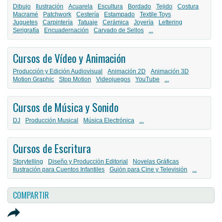
Dibujo
Ilustración
Acuarela
Escultura
Bordado
Tejido
Costura
Macramé
Patchwork
Cestería
Estampado
Textile Toys
Juguetes
Carpintería
Tatuaje
Cerámica
Joyería
Lettering
Serigrafía
Encuadernación
Carvado de Sellos
...
Cursos de Vídeo y Animación
Producción y Edición Audiovisual
Animación 2D
Animación 3D
Motion Graphic
Stop Motion
Videojuegos
YouTube
...
Cursos de Música y Sonido
DJ
Producción Musical
Música Electrónica
...
Cursos de Escritura
Storytelling
Diseño y Producción Editorial
Novelas Gráficas
Ilustración para Cuentos Infantiles
Guión para Cine y Televisión
...
COMPARTIR