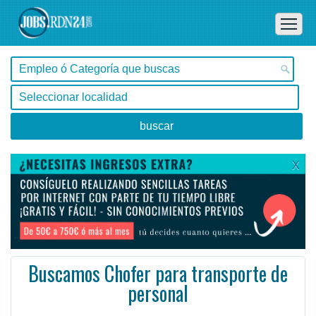
X
Buscamos Chofer para transporte de
personal
Buenos Aires, Cañuelas -
Ofertas de empleo de Logística en Cañuelas, Buenos Aires - Argentina
Su tarea consiste en presentarse en el Parque a las 05.00 hs de lunes a sábados para retirar la uni ...
#Empleo #EmpleoArgentina #Argentina #EmpleoBuenosAires #BuenosAires #Job #JobArgentina #Argentina