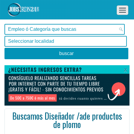
X
Buscamos Diseñador /ade productos
de plomo
Buenos Aires, Buenos Aires -
Ofertas de empleo de Diseño y Programación - Tecnología en Buenos Aires, Buenos Aires - Argentina
Para ese fin, el equipo de crecimiento es responsable de conducir nuevos usuarios a QUORA. Los diseñ ...
#Empleo #EmpleoArgentina #Argentina #EmpleoBuenosAires #BuenosAires #Job #JobArgentina #Argentina