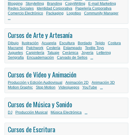
Blogging
Storytelling
Branding
CopyWriting
E-mail Marketing
Redes Sociales
Identidad Corporativa
Papelería Corporativa
Comercio Electrónico
Packaging
Logotipo
Community Manager
...
Cursos de Arte y Artesanía
Dibujo
Ilustración
Acuarela
Escultura
Bordado
Tejido
Costura
Macramé
Patchwork
Cestería
Estampado
Textile Toys
Juguetes
Carpintería
Tatuaje
Cerámica
Joyería
Lettering
Serigrafía
Encuadernación
Carvado de Sellos
...
Cursos de Vídeo y Animación
Producción y Edición Audiovisual
Animación 2D
Animación 3D
Motion Graphic
Stop Motion
Videojuegos
YouTube
...
Cursos de Música y Sonido
DJ
Producción Musical
Música Electrónica
...
Cursos de Escritura