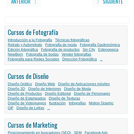
ANTERIOR 〈
〉 SIGUIENTE
Cursos de Fotografía
Introducción a la Fotografía
Técnicas fotográficas
Retrato y Autorretrato
Fotografía de moda
Fotografía Gastronómica
Edición fotográfica
Fotografía de productos
Sin City
Estenopeica
NewBorn
Fotografía de bodas
Vender fotografías
Fotografía para Redes Sociales
Dirección Fotográfica
...
Cursos de Diseño
Diseño Gráfico
Diseño Web
Diseño de Aplicaciones móviles
Diseño 3D
Diseño de Interiores
Diseño de Moda
Diseño de Productos
Diseño Editorial
Diseño de Personajes
Diseño de Estampados
Diseño de Texturas
Diseño de Videojuegos
Ilustración
Infografías
Motion Graphic
GIF
Diseño de Letras
...
Cursos de Marketing
Posicionamiento en buscadores (SEO)
SEM
Facebook Ads